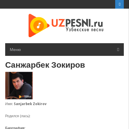
Перейти
к
контенту
Меню
Санжарбек Зокиров
Имя:
Sanjarbek Zokirov
Родился (лась):
Биография: