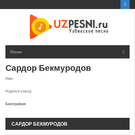
Перейти
к
контенту
Меню
Сардор Бекмуродов
Имя:
Родился (лась):
Биография:
САРДОР БЕКМУРОДОВ