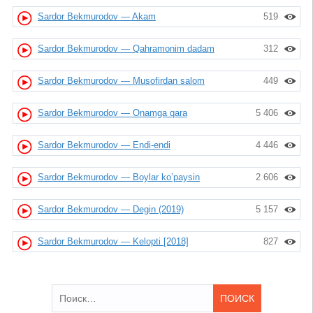
Sardor Bekmurodov — Akam
519
Sardor Bekmurodov — Qahramonim dadam
312
Sardor Bekmurodov — Musofirdan salom
449
Sardor Bekmurodov — Onamga qara
5 406
Sardor Bekmurodov — Endi-endi
4 446
Sardor Bekmurodov — Boylar ko’paysin
2 606
Sardor Bekmurodov — Degin (2019)
5 157
Sardor Bekmurodov — Kelopti [2018]
827
Найти: