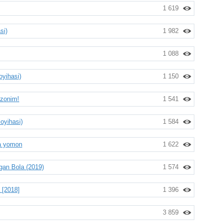
1 619
si)
1 982
1 088
yihasi)
1 150
zonim!
1 541
oyihasi)
1 584
sa yomon
1 622
an Bola (2019)
1 574
 [2018]
1 396
3 859