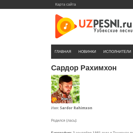
Перейти
Карта сайта
к
контенту
ГЛАВНАЯ
НОВИНКИ
ИСПОЛНИТЕЛИ
Сардор Рахимхон
Имя:
Sardor Rahimxon
Родился (лась):