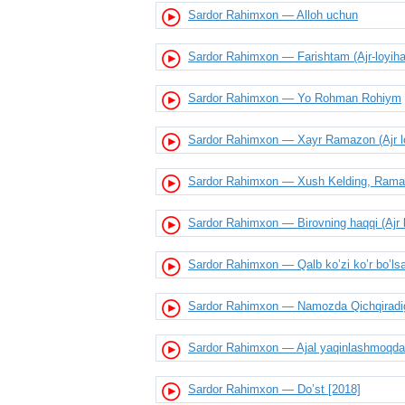
Sardor Rahimxon — Alloh uchun
Sardor Rahimxon — Farishtam (Ajr-loyiha
Sardor Rahimxon — Yo Rohman Rohiym
Sardor Rahimxon — Xayr Ramazon (Ajr lo
Sardor Rahimxon — Xush Kelding, Rama
Sardor Rahimxon — Birovning haqqi (Ajr l
Sardor Rahimxon — Qalb ko’zi ko’r bo’l
Sardor Rahimxon — Namozda Qichqiradig
Sardor Rahimxon — Ajal yaqinlashmoqda
Sardor Rahimxon — Do’st [2018]