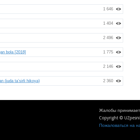
1 646
1 404
2 496
an bola [2018]
1 775
2 146
(juda ta’sirli hikoya)
2 360
Жалобы принимаетс
Copyright © UZpesni
Пожаловаться на на