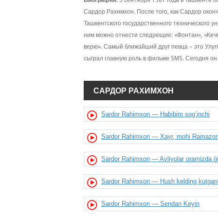
Биография:
3 сентября 1981 года в Ташкенте 
Сардор Рахимхон. После того, как Сардор окон
Ташкентского государственного технического у
ним можно отнести следующие: «Фонтан», «Кечм
верю». Самый ближайший друг певца – это Улуг
сыграл главную роль в фильме SMS. Сегодня он
САРДОР РАХИМХОН
Sardor Rahimxon — Habibim sog’inchi
Sardor Rahimxon — Xayr, mohi Ramazon
Sardor Rahimxon — Avliyolar oramizda (juda
Sardor Rahimxon — Hush kelding kutga
Sardor Rahimxon — Sendan Keyin