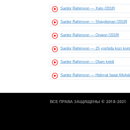
Sardor Rahimxon — Xato (2018)
Sardor Rahimxon — Shaydoman [2018]
Sardor Rahimxon — Onajon [2018]
Sardor Rahimxon — 25 yoshida kozi korg
Sardor Rahimxon — Otam ketdi
Sardor Rahimxon — Hidoyat faqat Allohdan 
ВСЕ ПРАВА ЗАЩИЩЕНЫ © 2018-2021