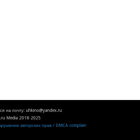
я на почту: uhkino@yandex.ru
.ru Media 2018-2025
рушение авторских прав / DMCA complain