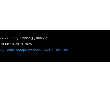
я на почту: uhkino@yandex.ru
.ru Media 2018-2025
рушение авторских прав / DMCA complain