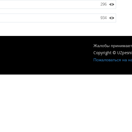
296
934
Жалобы принимаетс
Copyright © UZpesni
Пожаловаться на на