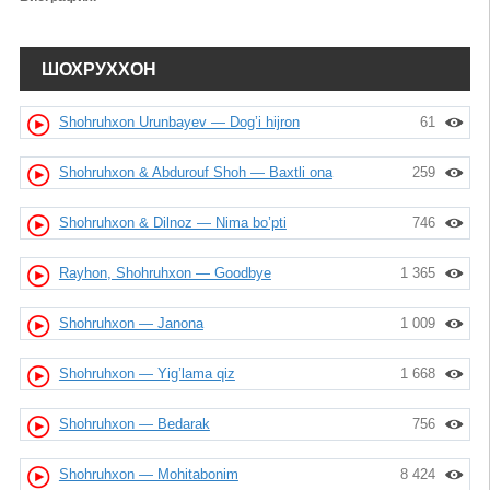
ШОХРУХХОН
Shohruhxon Urunbayev — Dog’i hijron
61
Shohruhxon & Abdurouf Shoh — Baxtli ona
259
Shohruhxon & Dilnoz — Nima bo’pti
746
Rayhon, Shohruhxon — Goodbye
1 365
Shohruhxon — Janona
1 009
Shohruhxon — Yig’lama qiz
1 668
Shohruhxon — Bedarak
756
Shohruhxon — Mohitabonim
8 424