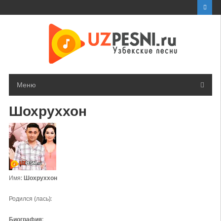
Перейти
к
контенту
Меню
Шохруххон
Имя:
Шохруххон
Родился (лась):
Биография: