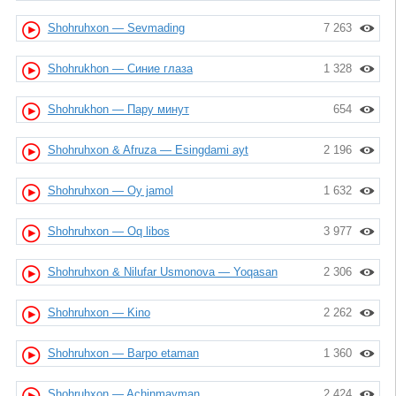
Shohruhxon — Sevmading
7 263
Shohrukhon — Синие глаза
1 328
Shohrukhon — Пару минут
654
Shohruhxon & Afruza — Esingdami ayt
2 196
Shohruhxon — Oy jamol
1 632
Shohruhxon — Oq libos
3 977
Shohruhxon & Nilufar Usmonova — Yoqasan
2 306
Shohruhxon — Kino
2 262
Shohruhxon — Barpo etaman
1 360
Shohruhxon — Achinmayman
2 424