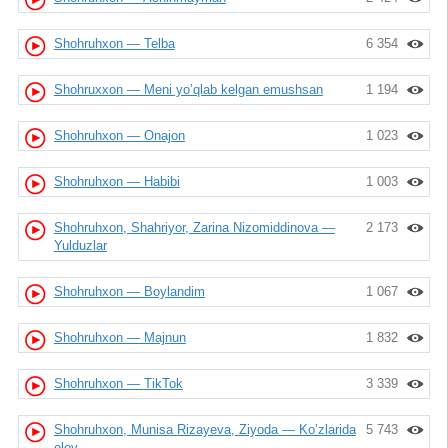
Shohruhxon — Telba
6 354
Shohruxxon — Meni yo’qlab kelgan emushsan
1 194
Shohruhxon — Onajon
1 023
Shohruhxon — Habibi
1 003
Shohruhxon, Shahriyor, Zarina Nizomiddinova —
2 173
Yulduzlar
Shohruhxon — Boylandim
1 067
Shohruhxon — Majnun
1 832
Shohruhxon — TikTok
3 339
Shohruhxon, Munisa Rizayeva, Ziyoda — Ko’zlarida
5 743
olov