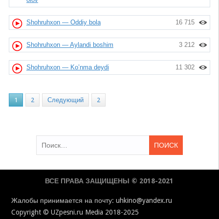
Shohruhxon — Oddiy bola
16 715
Shohruhxon — Aylandi boshim
3 212
Shohruhxon — Ko’nma deydi
11 302
1
2
Следующий
2
Найти:
ВСЕ ПРАВА ЗАЩИЩЕНЫ © 2018-2021
Жалобы принимается на почту: uhkino@yandex.ru
Copyright © UZpesni.ru Media 2018-2025