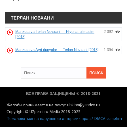
ТЕРЛАН НОВХАНИ
Manzura va Terlan Novxani — Hiyonat qilmadim
2 092
[2018]
Manzura va Ayri dunyalar — Terlan Novxani [2018]
1 394
Найти:
ВСЕ ПРАВА ЗАЩИЩЕНЫ © 2018-2021
Жалобы принимается на почту: uhkino@yandex.ru
Copyright © UZpesni.ru Media 2018-2025
Пожаловаться на нарушение авторских прав / DMCA complain