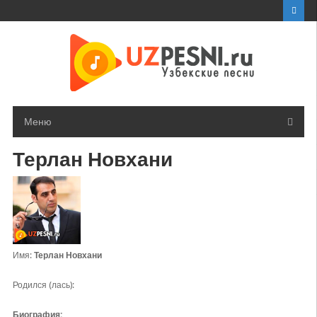
Перейти
к
контенту
Меню
Терлан Новхани
Имя:
Терлан Новхани
Родился (лась):
Биография: