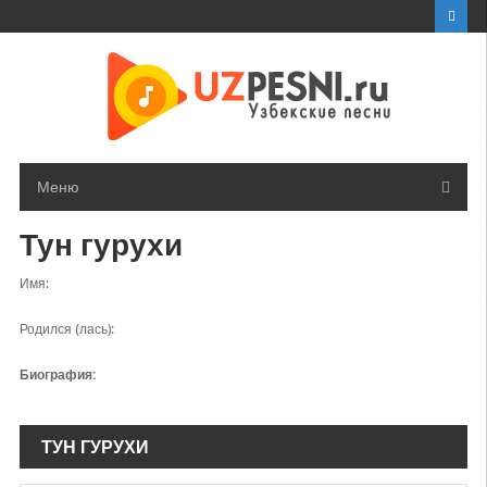
Перейти
к
контенту
Меню
Тун гурухи
Имя:
Родился (лась):
Биография:
ТУН ГУРУХИ