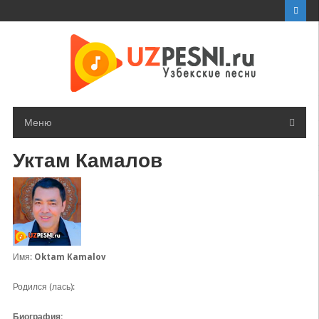
Перейти
к
контенту
Меню
Уктам Камалов
Имя:
Oktam Kamalov
Родился (лась):
Биография: