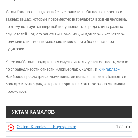
Уктам Камалов — выдающийся исполнитель. Он поет о простых и
важных вещах, которые повсеместно встречаются в жизни человека,
поэтому пользуется широкой популярностью среди самых разных
слушателей. Так, его работы «Онажоним», «Одамлар» и «Узбеклар»
получили одинаковый успех среди молодой и более старшей
аудитории.
К песням Уктама, подарившим ему значительную известность, можно
по справедливости отнести «Офицерлар», «Бури» и
«Жигарлар»
.
Наиболее просматриваемыми клипами певца являются «Тошкентли
боллар» и «Атиргул», которые набрали на YouTube около миллиона
просмотров.
УКТАМ КАМАЛОВ
O’ktam Kamalov — Kuyovjo’ralar
172