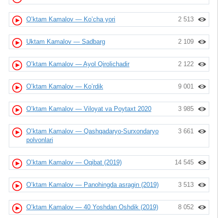
O’ktam Kamalov — Ko’cha yori
2 513
Uktam Kamalov — Sadbarg
2 109
O’ktam Kamalov — Ayol Qirolichadir
2 122
O’ktam Kamalov — Ko’rdik
9 001
O’ktam Kamalov — Viloyat va Poytaxt 2020
3 985
O’ktam Kamalov — Qashqadaryo-Surxondaryo
3 661
polvonlari
O’ktam Kamalov — Oqibat (2019)
14 545
O’ktam Kamalov — Panohingda asragin (2019)
3 513
O’ktam Kamalov — 40 Yoshdan Oshdik (2019)
8 052