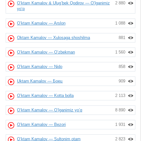
O’ktam Kamalov & Ulug’bek Qodirov — O’lganimiz
2 880
yo’q
O’ktam Kamalov — Arslon
1 088
Oktam Kamalov — Xulosaga shoshilma
881
O’ktam Kamalov — O’zbekman
1 560
O’ktam Kamalov — Nido
858
Uktam Kamalov — Боец
909
O’ktam Kamalov — Kotta bolla
2 113
O’ktam Kamalov — O’lganimiz yo’q
8 890
O’ktam Kamalov — Bezori
1 931
O’ktam Kamalov — Sultonim otam
2 823