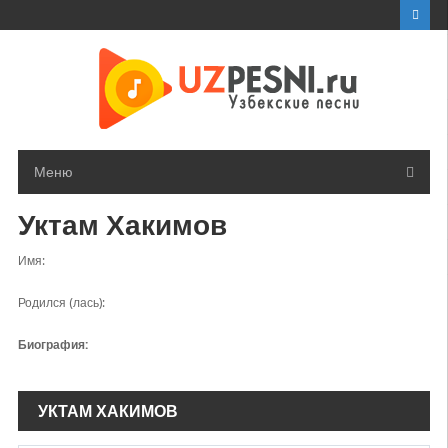
Перейти
к
контенту
Меню
Уктам Хакимов
Имя:
Родился (лась):
Биография:
УКТАМ ХАКИМОВ