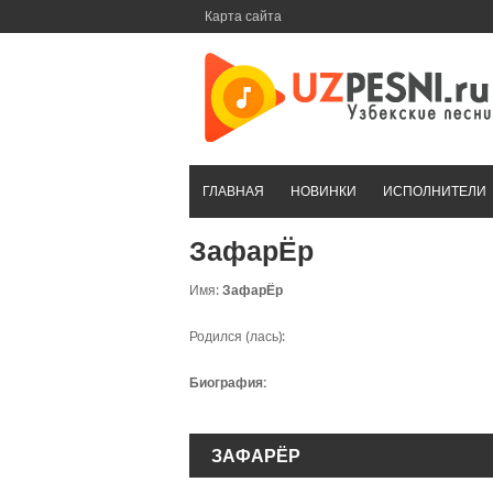
Перейти
Карта сайта
к
контенту
ГЛАВНАЯ
НОВИНКИ
ИСПОЛНИТЕЛИ
ЗафарЁр
Имя:
ЗафарЁр
Родился (лась):
Биография:
ЗАФАРЁР