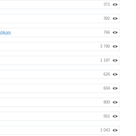
371
392
eshkom
766
3 790
1 197
626
604
800
561
1 043