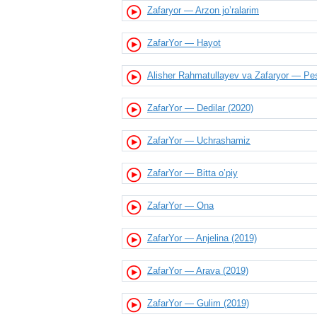
Zafaryor — Arzon jo’ralarim
ZafarYor — Hayot
Alisher Rahmatullayev va Zafaryor — P
ZafarYor — Dedilar (2020)
ZafarYor — Uchrashamiz
ZafarYor — Bitta o’piy
ZafarYor — Ona
ZafarYor — Anjelina (2019)
ZafarYor — Arava (2019)
ZafarYor — Gulim (2019)