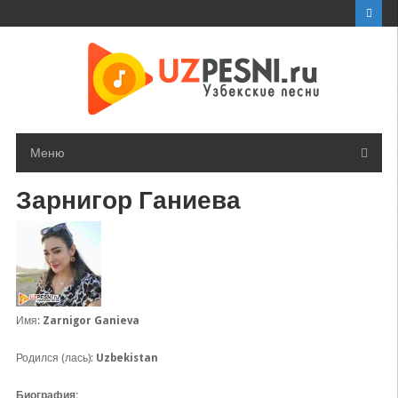
Перейти
к
контенту
Меню
Зарнигор Ганиева
Имя:
Zarnigor Ganieva
Родился (лась):
Uzbekistan
Биография: