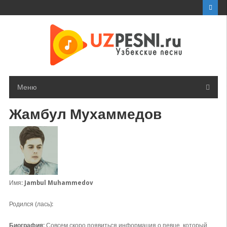
Перейти
к
контенту
Меню
Жамбул Мухаммедов
Имя:
Jambul Muhammedov
Родился (лась):
Биография:
Совсем скоро появиться информация о певце, который