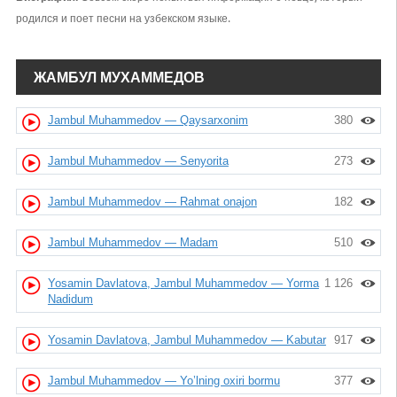
родился и поет песни на узбекском языке.
ЖАМБУЛ МУХАММЕДОВ
Jambul Muhammedov — Qaysarxonim
380
Jambul Muhammedov — Senyorita
273
Jambul Muhammedov — Rahmat onajon
182
Jambul Muhammedov — Madam
510
Yosamin Davlatova, Jambul Muhammedov — Yorma
1 126
Nadidum
Yosamin Davlatova, Jambul Muhammedov — Kabutar
917
Jambul Muhammedov — Yo’lning oxiri bormu
377