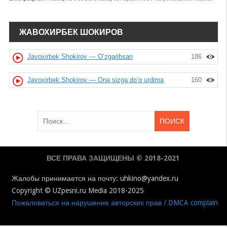
ЖАВОХИРБЕК ШОКИРОВ
Javoxirbek Shokirov — O’zgaribsan
186
Javoxirbek Shokirov — Ona sizga do’q urdima
160
Найти:
ВСЕ ПРАВА ЗАЩИЩЕНЫ © 2018-2021
Жалобы принимается на почту: uhkino@yandex.ru
Copyright © UZpesni.ru Media 2018-2025
Пожаловаться на нарушение авторских прав / DMCA complain