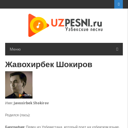
Перейти
к
контенту
Меню
Жавохирбек Шокиров
Имя:
Javoxirbek Shokirov
Родился (лась):
Биография:
Певец из Узбекистана, который поет на узбекском языке.