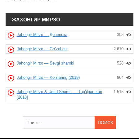
ЖАХОНГИР МИРЗО
Jahongir Mirzo — Доченька
303
Jahongir Mirzo — Go’zal qiz
2 610
Jahongir Mirzo — Sevgi sharobi
528
Jahongir Mirzo — Ko’zlaring (2019)
964
Jahongir Mirzo & Umid Shams — Tug’ilgan kun
1 515
[2018]
Найти: