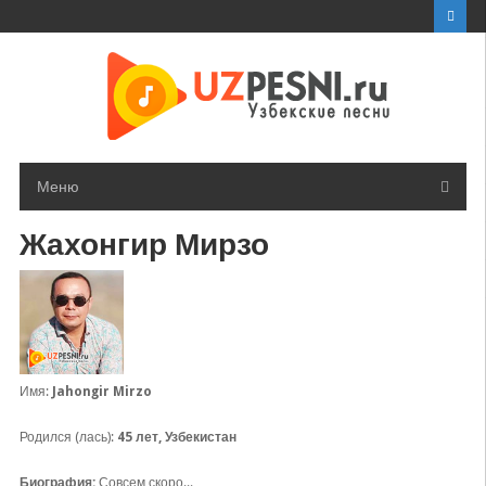
Перейти
к
контенту
Меню
Жахонгир Мирзо
Имя:
Jahongir Mirzo
Родился (лась):
45 лет, Узбекистан
Биография:
Совсем скоро...