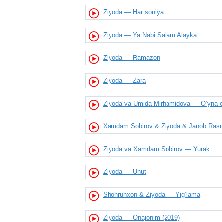
Ziyoda — Har soniya
Ziyoda — Ya Nabi Salam Alayka
Ziyoda — Ramazon
Ziyoda — Zara
Ziyoda va Umida Mirhamidova — O’yna-
Xamdam Sobirov & Ziyoda & Janob Rasul
Ziyoda va Xamdam Sobirov — Yurak
Ziyoda — Unut
Shohruhxon & Ziyoda — Yig’lama
Ziyoda — Onajonim (2019)