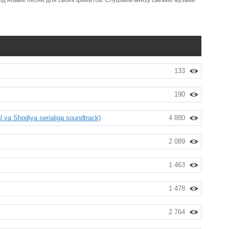
од новые песни для своих фанатов. Слушаем внизу свежие музыки
133
190
va Shodiya serialiga soundtrack)
4 880
2 089
1 463
1 478
2 764