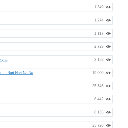
1 349
1 274
1 117
2 729
o’yna
2 183
 — Nari-Nari Na-Na
19 000
25 346
6 442
6 135
23 728