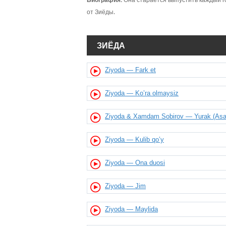
Биография:
Она старается выпустить каждый г
от Зиёды.
ЗИЁДА
Ziyoda — Fark et
Ziyoda — Ko’ra olmaysiz
Ziyoda & Xamdam Sobirov — Yurak (Asal 
Ziyoda — Kulib qo’y
Ziyoda — Ona duosi
Ziyoda — Jim
Ziyoda — Maylida