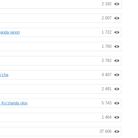
2 192
2 007
anda janon
1 722
1 760
2 782
o’cha
4 407
2 481
Ko’zlarida olov
5 743
1 464
37 606