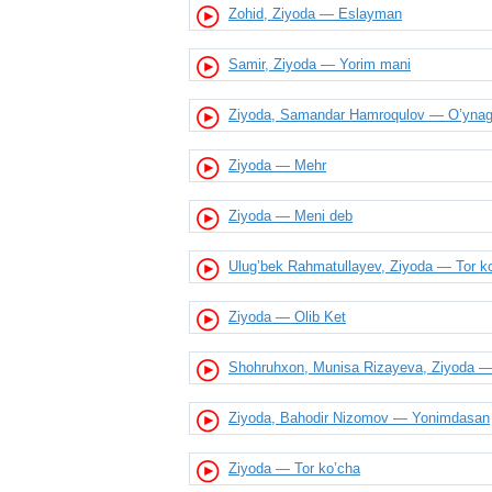
Zohid, Ziyoda — Eslayman
Samir, Ziyoda — Yorim mani
Ziyoda, Samandar Hamroqulov — O’ynag
Ziyoda — Mehr
Ziyoda — Meni deb
Ulug’bek Rahmatullayev, Ziyoda — Tor k
Ziyoda — Olib Ket
Shohruhxon, Munisa Rizayeva, Ziyoda — 
Ziyoda, Bahodir Nizomov — Yonimdasan
Ziyoda — Tor ko’cha