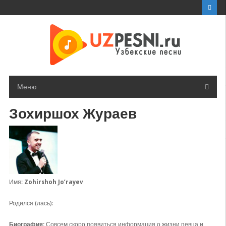
Перейти
к
контенту
Меню
Зохиршох Жураев
Имя:
Zohirshoh Jo’rayev
Родился (лась):
Биография:
Совсем скоро появиться информация о жизни певца и