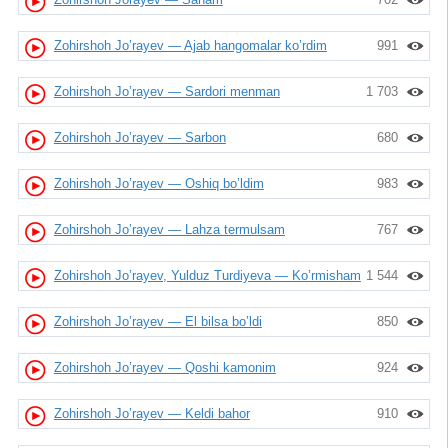
Zohirshoh Jo’rayev — Ajab hangomalar ko’rdim
991
Zohirshoh Jo’rayev — Sardori menman
1 703
Zohirshoh Jo’rayev — Sarbon
680
Zohirshoh Jo’rayev — Oshiq bo’ldim
983
Zohirshoh Jo’rayev — Lahza termulsam
767
Zohirshoh Jo’rayev, Yulduz Turdiyeva — Ko’rmisham
1 544
Zohirshoh Jo’rayev — El bilsa bo’ldi
850
Zohirshoh Jo’rayev — Qoshi kamonim
924
Zohirshoh Jo’rayev — Keldi bahor
910