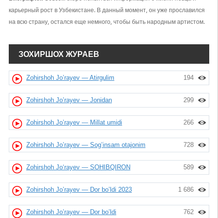
карьерный рост в Узбекистане. В данный момент, он уже прославился
на всю страну, остался еще немного, чтобы быть народным артистом.
ЗОХИРШОХ ЖУРАЕВ
Zohirshoh Jo’rayev — Atirgulim
194
Zohirshoh Jo’rayev — Jonidan
299
Zohirshoh Jo’rayev — Millat umidi
266
Zohirshoh Jo’rayev — Sog’insam otajonim
728
Zohirshoh Jo‘rayev — SOHIBQIRON
589
Zohirshoh Jo’rayev — Dor bo’ldi 2023
1 686
Zohirshoh Jo’rayev — Dor bo’ldi
762