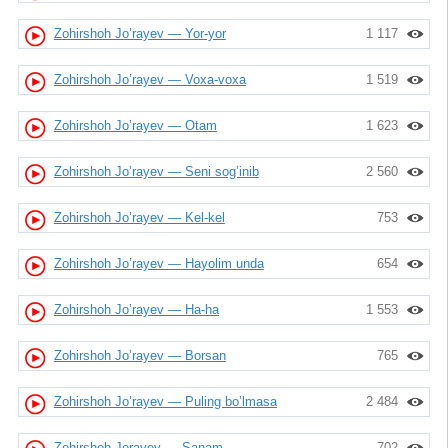
Zohirshoh Jo’rayev — Yor-yor
1 117
Zohirshoh Jo’rayev — Voxa-voxa
1 519
Zohirshoh Jo’rayev — Otam
1 623
Zohirshoh Jo’rayev — Seni sog’inib
2 560
Zohirshoh Jo’rayev — Kel-kel
753
Zohirshoh Jo’rayev — Hayolim unda
654
Zohirshoh Jo’rayev — Ha-ha
1 553
Zohirshoh Jo’rayev — Borsan
765
Zohirshoh Jo’rayev — Puling bo’lmasa
2 484
Zohirshoh Jorayev — Sanam
702