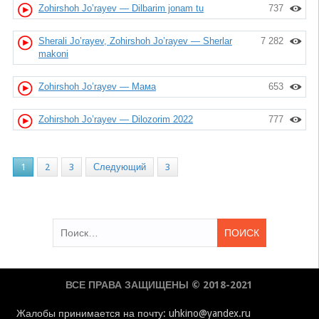
Zohirshoh Jo’rayev — Dilbarim jonam tu
737
Sherali Jo’rayev, Zohirshoh Jo’rayev — Sherlar
7 282
makoni
Zohirshoh Jo’rayev — Мама
653
Zohirshoh Jo’rayev — Dilozorim 2022
777
1
2
3
Следующий
3
Найти:
ВСЕ ПРАВА ЗАЩИЩЕНЫ © 2018-2021
Жалобы принимается на почту: uhkino@yandex.ru