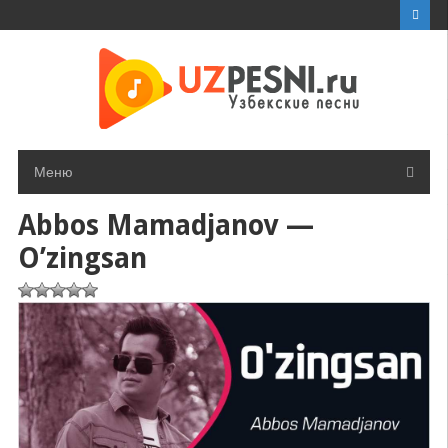
Перейти
к
контенту
Меню
Abbos Mamadjanov —
O’zingsan