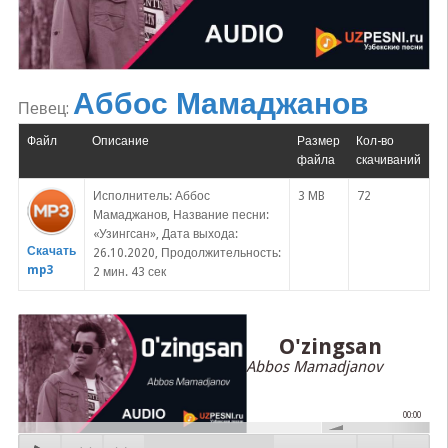
Аббос Мамаджанов
Певец:
Файл
Описание
Размер
Кол-во
файла
скачиваний
Исполнитель: Аббос
3 MB
72
Мамаджанов, Название песни:
«Узингсан», Дата выхода:
Скачать
26.10.2020, Продолжительность:
mp3
2 мин. 43 сек
O'zingsan
Abbos Mamadjanov
00:00