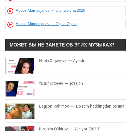
Abbos Mamadjanov — O’yna-o’yna 2020
Abbos Mamadjanov — O’yna-O’yna
МОЖЕТ ВЫ НЕ ЗАНЕТЕ ОБ ЭТИХ МУЗЫКАХ?
Hilola Xo’jayeva — Ayladi
Yusuf Eltoyev — Jo’rajon
Begijon Rahimov — Do’stim haddingdan oshma
Ibrohim O’tkirov — Yor-yor (2019)