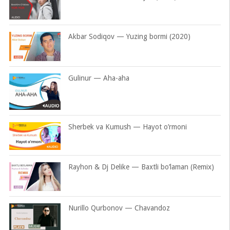
Akbar Sodiqov — Yuzing bormi (2020)
Gulinur — Aha-aha
Sherbek va Kumush — Hayot o’rmoni
Rayhon & Dj Delike — Baxtli bo’laman (Remix)
Nurillo Qurbonov — Chavandoz