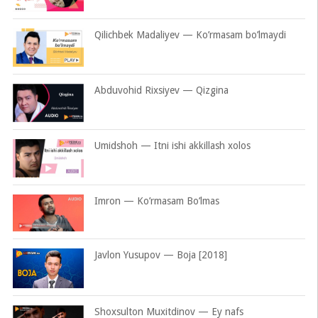
Qilichbek Madaliyev — Ko’rmasam bo’lmaydi
Abduvohid Rixsiyev — Qizgina
Umidshoh — Itni ishi akkillash xolos
Imron — Ko’rmasam Bo’lmas
Javlon Yusupov — Boja [2018]
Shoxsulton Muxitdinov — Ey nafs