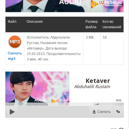
Файл
Описание
Размер
Кол-во
файла
скачиваний
Исполнитель: Абдухалили
3 MB
50
Рустам, Название песни:
«Кетавер», Дата выхода:
Скачать
25.05.2023, Продолжительность:
mp3
3 мин. 40 сек.
Ketaver
Abduhalili Rustam
00:00
Скачать