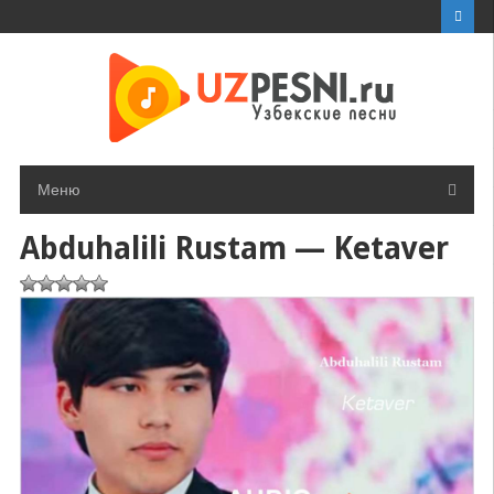
Перейти
к
контенту
Меню
Abduhalili Rustam — Ketaver