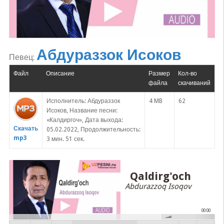
Абдураззок Исоков
Певец:
Файл
Описание
Размер
Кол-во
файла
скачиваний
Исполнитель: Абдураззок
4 MB
62
Исоков, Название песни:
«Калдиргоч», Дата выхода:
Скачать
05.02.2022, Продолжительность:
mp3
3 мин. 51 сек.
Qaldirg'och
Abdurazzoq Isoqov
00:00