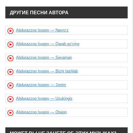
ДРУГИЕ ПЕСНИ АВТОРА
Abdurazzoq Isoqov — Navro’z
Abdurazzoq Isoqov — Qarab qo’ying
Abdurazzoq Isoqov — Sevaman
Abdurazzoq Isoqov — Bizni tashlab
Abdurazzoq Isoqov — Jonim
Abdurazzoq Isoqov — Uzukingiz
Abdurazzoq Isoqov — Otajon