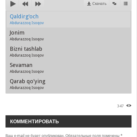
Скачать
Qaldirg'och
Abdurazzoq Isoqov
Jonim
Abdurazzoq Isoqov
Bizni tashlab
Abdurazzoq Isoqov
Sevaman
Abdurazzoq Isoqov
Qarab qo'ying
Abdurazzoq Isoqov
347
КОММЕНТИРОВАТЬ
Ваш e-mail не будет опубликован.
Обязательные поля помечены
*