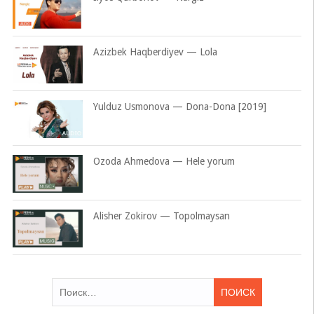
Azizbek Haqberdiyev — Lola
Yulduz Usmonova — Dona-Dona [2019]
Ozoda Ahmedova — Hele yorum
Alisher Zokirov — Topolmaysan
Найти: