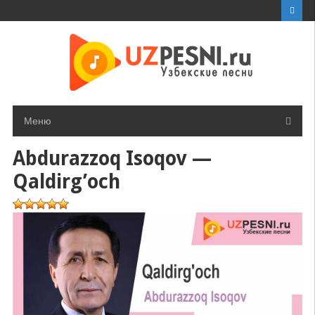
Перейти
к
контенту
Меню
Abdurazzoq Isoqov —
Qaldirg’och