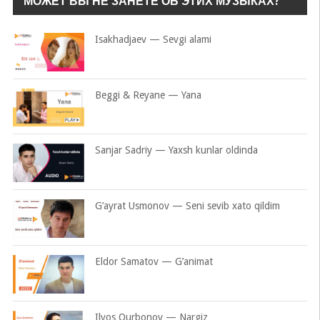
МОЖЕТ ВЫ НЕ ЗАНЕТЕ ОБ ЭТИХ МУЗЫКАХ?
Isakhadjaev — Sevgi alami
Beggi & Reyane — Yana
Sanjar Sadriy — Yaxsh kunlar oldinda
G’ayrat Usmonov — Seni sevib xato qildim
Eldor Samatov — G’animat
Ilyos Qurbonov — Nargiz