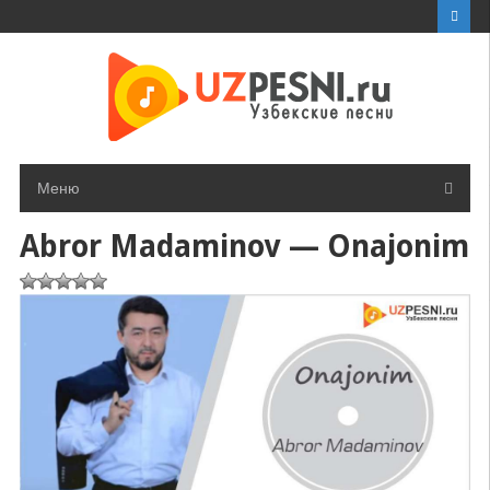
Перейти
к
контенту
Меню
Abror Madaminov — Onajonim