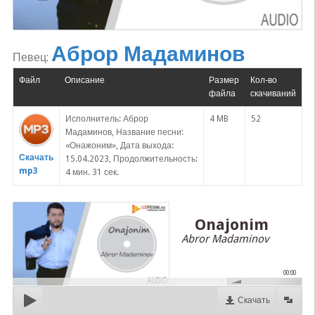
Аброр Мадаминов
Певец:
Файл
Описание
Размер
Кол-во
файла
скачиваний
Исполнитель: Аброр
4 MB
52
Мадаминов, Название песни:
«Онажоним», Дата выхода:
Скачать
15.04.2023, Продолжительность:
mp3
4 мин. 31 сек.
Onajonim
Abror Madaminov
00:00
Скачать