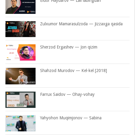
Eldor Haydarov — Lali labingdan
Zulxumor Mamarasulzoda — Jizzaxga qasida
Sherzod Ergashev — Jon qizim
Shahzod Murodov — Kel-kel [2018]
Farrux Saidov — Ohay-vohay
Yahyohon Muqimjonov — Sabina