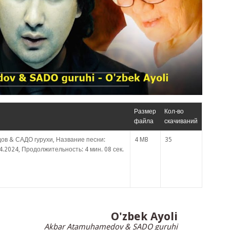
Размер
Кол-во
файла
скачиваний
ов & САДО гурухи, Название песни:
4 MB
35
4.2024, Продолжительность: 4 мин. 08 сек.
O'zbek Ayoli
Akbar Atamuhamedov & SADO guruhi