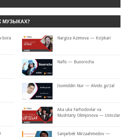
Х МУЗЫКАХ?
a-bora
Nargiza Azimova — Ko’pkari
Nafis — Buxorocha
Isomiddin Nur — Alvido go’zal
Aka uka Farhodovlar va
Mushtariy Olimjonova — Ustozlar
n
Sanjarbek Mirzaahmedov —