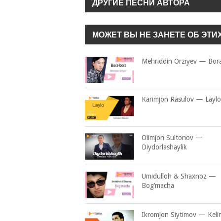
ДРУГИЕ ПЕСНИ АВТОРА
МОЖЕТ ВЫ НЕ ЗАНЕТЕ ОБ ЭТИ
Mehriddin Orziyev — Bor
Karimjon Rasulov — Laylo
Olimjon Sultonov —
Diydorlashaylik
Umidulloh & Shaxnoz —
Bog’macha
Ikromjon Siytimov — Keli