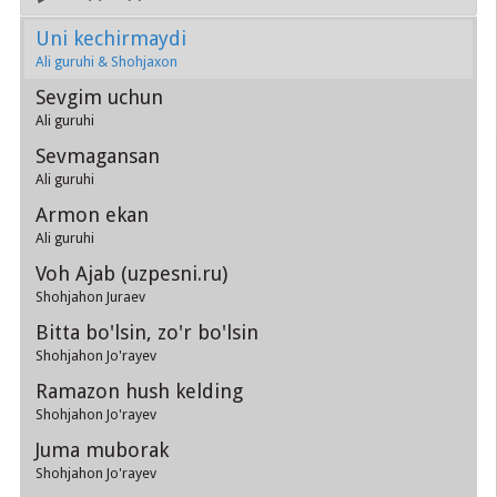
Uni kechirmaydi
Ali guruhi & Shohjaxon
Sevgim uchun
Ali guruhi
Sevmagansan
Ali guruhi
Armon ekan
Ali guruhi
Voh Ajab (uzpesni.ru)
Shohjahon Juraev
Bitta bo'lsin, zo'r bo'lsin
Shohjahon Jo'rayev
Ramazon hush kelding
Shohjahon Jo'rayev
Juma muborak
Shohjahon Jo'rayev