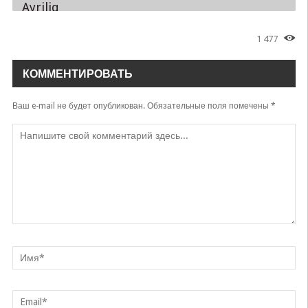
Ayriliq
Shohjahon Ulug'bekov
1 477
Ketyapsan
Shohjahon Ulug'bekov
КОММЕНТИРОВАТЬ
Musofirlar
Shohjahon Ulug'bekov
Ваш e-mail не будет опубликован.
Обязательные поля помечены
*