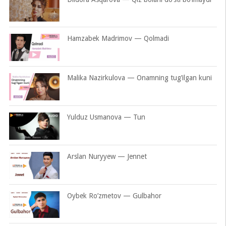
Hamzabek Madrimov — Qolmadi
Malika Nazirkulova — Onamning tug’ilgan kuni
Yulduz Usmanova — Tun
Arslan Nuryyew — Jennet
Oybek Ro’zmetov — Gulbahor