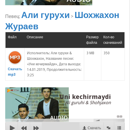
Али гурухи
Шохжахон
Певец:
>
Жураев
Файл
Описание
Размер
Кол-во
файла
скачиваний
Исполнитель: Али гурухи &
3 MB
350
Шохжахон, Название песни:
«Уни кечирмайди», Дата выхода:
Скачать
14.01.2019, Продолжительность:
mp3
3:25
Uni kechirmaydi
Ali guruhi & Shohjaxon
00:00
Скачать