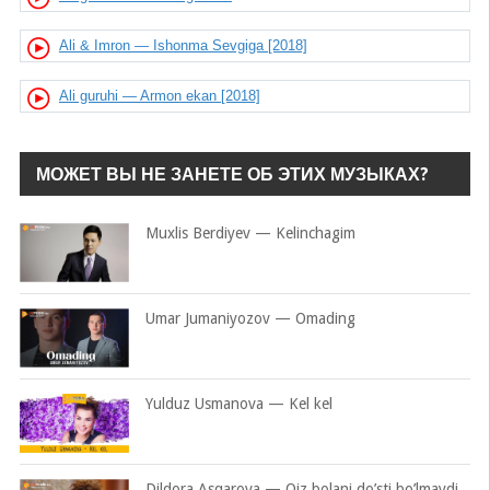
Ali & Imron — Ishonma Sevgiga [2018]
Ali guruhi — Armon ekan [2018]
МОЖЕТ ВЫ НЕ ЗАНЕТЕ ОБ ЭТИХ МУЗЫКАХ?
Muxlis Berdiyev — Kelinchagim
Umar Jumaniyozov — Omading
Yulduz Usmanova — Kel kel
Dildora Asqarova — Qiz bolani do’sti bo’lmaydi