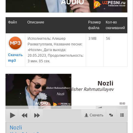
Файл
Описание
Размер
Кол-во
файла
скачиваний
Исполнитель: Алишер
3 MB
56
Рахматуллаев, Название песни:
«Нозли», Дата выхода:
Скачать
20.05.2023, Продолжительность:
mp3
3 мин. 05 сек.
Nozli
Alisher Rahmatullayev
00:00
Скачать
Nozli