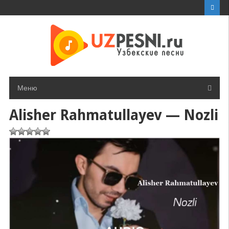
Перейти
к
контенту
Меню
Alisher Rahmatullayev — Nozli