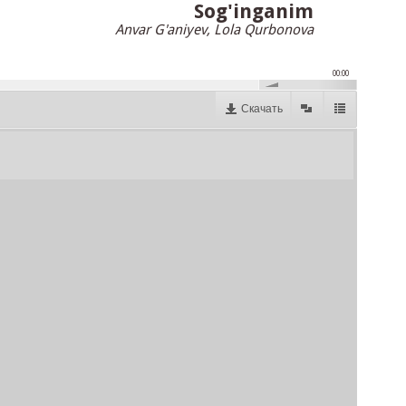
Sog'inganim
Anvar G'aniyev, Lola Qurbonova
00:00
Скачать