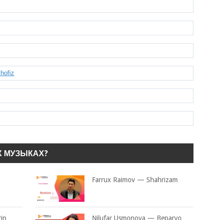
hofiz
Х МУЗЫКАХ?
Farrux Raimov — Shahrizam
rin
Nilufar Usmonova — Beparvo