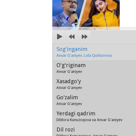
Sog'inganim
Anvar G'aniyev, Lola Qurbonova
O'g'riginam
Anvar G'aniyev
Xasadgo'y
Anvar G'aniyev
Go'zalim
Anvar G'aniyev
Yerdagi qadrim
Dildora Kunuzoqova va Anvar G'aniyev
Dil rozi
Dildora Kunuzoqova, Anvar Ganiyev