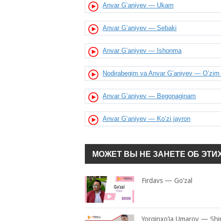
Anvar G’aniyev — Ukam
Anvar G’aniyev — Sebaki
Anvar G’aniyev — Ishonma
Nodirabegim va Anvar G’aniyev — O’zim 
Anvar G’aniyev — Begonaginam
Anvar G’aniyev — Ko’zi jayron
МОЖЕТ ВЫ НЕ ЗАНЕТЕ ОБ ЭТИ
Firdavs — Go’zal
Yorqinxo’ja Umarov — Shi