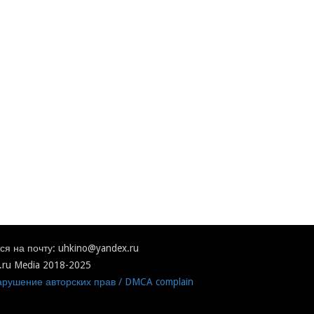
я на почту: uhkino@yandex.ru
.ru Media 2018-2025
рушение авторских прав / DMCA complain