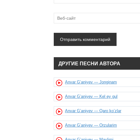
ДРУГИЕ ПЕСНИ АВТОРА
Anvar G’aniyev — Jonginam
Anvar G’aniyev — Kel ey gul
Anvar G’aniyev — Qaro ko’zlar
Anvar G’aniyev — Orzularim
Anvar G’aniyev — Maylimi