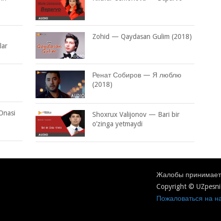
Zohid — Qaydasan Gulim (2018)
lar
Ренат Собиров — Я люблю
(2018)
Onasi
Shoxrux Valijonov — Bari bir
o’zinga yetmaydi
Жалобы принимаетс
Copyright © UZpesni
Пожаловаться на на