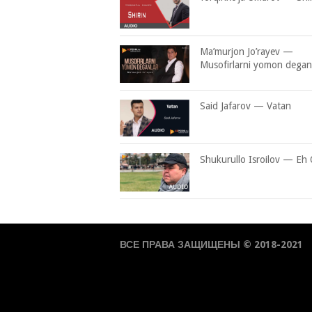
Ma’murjon Jo’rayev —
Musofirlarni yomon degan
Said Jafarov — Vatan
Shukurullo Isroilov — Eh 
ВСЕ ПРАВА ЗАЩИЩЕНЫ © 2018-2021