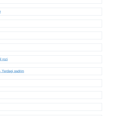
r
 rozi
 Yerdagi qadrim