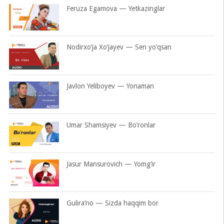
Feruza Egamova — Yetkazinglar
Nodirxo’ja Xo’jayev — Sen yo’qsan
Javlon Yeliboyev — Yonaman
Umar Shamsiyev — Bo’ronlar
Jasur Mansurovich — Yomg’ir
Gulira’no — Sizda haqqim bor