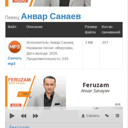
Анвар Санаев
Певец:
Файл
Описание
Размер
Кол-во
файла
скачиваний
Исполнитель: Анвар Санаев,
3 MB
397
Название песни: «Ферузам»,
Дата выхода: 2020,
Скачать
Продолжительность: 3:05
mp3
Feruzam
Anvar Sanayev
00:00
Скачать
Feruzam