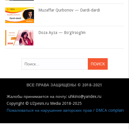
Muzaffar Qurbonov — Dardi-dardi
Doza Ayza — Bo’g’irsog’im
Найти:
ВСЕ ПРАВА ЗАЩИЩЕНЫ © 2018-2021
Жалобы принимается на почту: uhkino@yandex.ru
Copyright © UZpesni.ru Media 2018-2025
Пожаловаться на нарушение авторских прав / DMCA complain