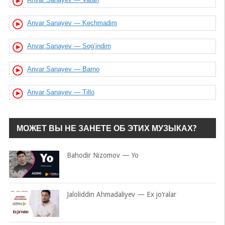
Anvar Sanayev — Kechmadim
Anvar Sanayev — Sog’indim
Anvar Sanayev — Barno
Anvar Sanayev — Tillo
МОЖЕТ ВЫ НЕ ЗАНЕТЕ ОБ ЭТИХ МУЗЫКАХ?
Bahodir Nizomov — Yo
Jaloliddin Ahmadaliyev — Ex jo’ralar