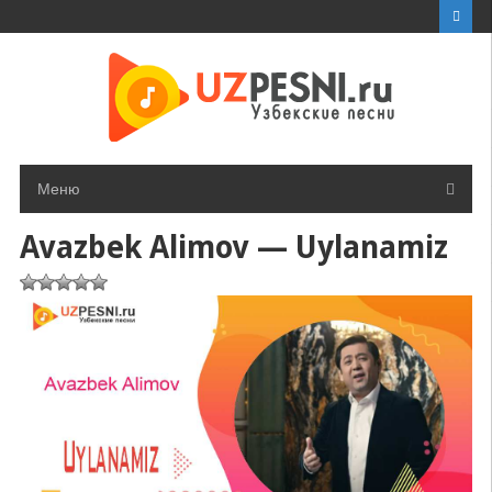
Перейти
к
контенту
Меню
Avazbek Alimov — Uylanamiz