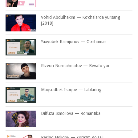
Vohid Abdulhakim — Ko’chalarda yursang
[2018]
Yaxyobek Raimjonov — O’xshamas
Rizvon Nurmahmatov — Bevafo yor
Maqsudbek Isoqov — Lablaring
Dilfuza Ismoilova — Romantika
Rashid Holiqov — Xorazm go’zali