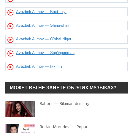
Avazbek Alimov — Baxt to’yi
Avazbek Alimov — Shirin-shirin
Avazbek Alimov — O’shal Nigor
Avazbek Alimov — Sog’inganman
Avazbek Alimov — Ikkimiz
МОЖЕТ ВЫ НЕ ЗАНЕТЕ ОБ ЭТИХ МУЗЫКАХ?
Bahora — Bilaman demang
Ruslan Murodov — Popuri