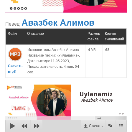
Авазбек Алимов
Певец:
Файл
Описание
Размер
Кол-во
файла
скачиваний
Исполнитель: Авазбек Алимов,
4 MB
68
Название песни: «Уйланамиз»,
Дата выхода: 11.05.2023,
Скачать
Продолжительность: 4 мин. 04
mp3
сек.
Uylanamiz
Avazbek Alimov
00:00
Скачать