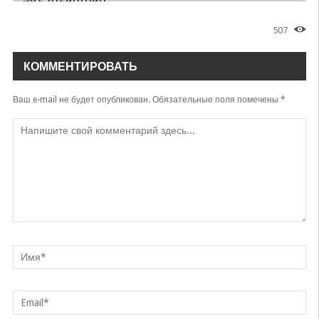
Avazbek Alimov
507
Ikkimiz
Avazbek Alimov
КОММЕНТИРОВАТЬ
Yodimdasan
Avazbek Alimov
Ваш e-mail не будет опубликован.
Обязательные поля помечены
*
Bevafoni yor dema
Avazbek Alimov
O'zbek ayoli
Avazbek Alimov