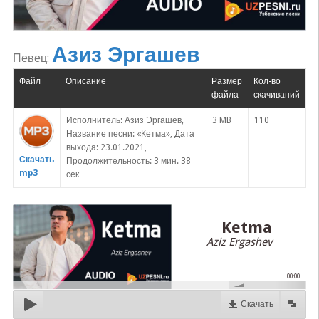
Азиз Эргашев
Певец:
Файл
Описание
Размер
Кол-во
файла
скачиваний
Исполнитель: Азиз Эргашев,
3 MB
110
Название песни: «Кетма», Дата
выхода: 23.01.2021,
Скачать
Продолжительность: 3 мин. 38
mp3
сек
Ketma
Aziz Ergashev
00:00
Скачать