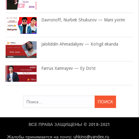
Davronoff, Nurbek Shukurov — Mani yorim
Jaloliddin Ahmadaliyev — Ko’ngil ekanda
Farrux Xamrayev — Ey Do’st
Найти:
ВСЕ ПРАВА ЗАЩИЩЕНЫ © 2018-2021
Жалобы принимается на почту: uhkino@yandex.ru