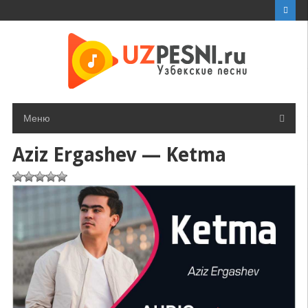
Перейти
к
контенту
Меню
Aziz Ergashev — Ketma