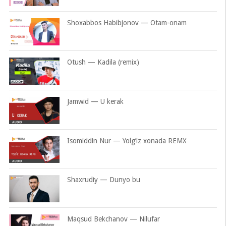
Shoxabbos Habibjonov — Otam-onam
Otush — Kadila (remix)
Jamwid — U kerak
Isomiddin Nur — Yolg’iz xonada REMX
Shaxrudiy — Dunyo bu
Maqsud Bekchanov — Nilufar