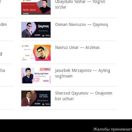
r
Ubaydullo Yashar — Yolg’on
so’zlar
ndim
Osman Navruzov — Qaymoq
Navruz Umar — Arzimas
ng
cha
Jasurbek Mirzajonov — Ayting
sog’insam
Sherzod Qayumov — Onajonim
bor uchun
Жалобы принимаетс