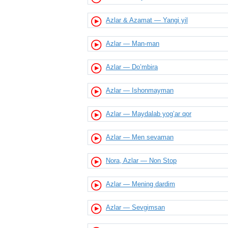
Azlar & Azamat — Yangi yil
Azlar — Man-man
Azlar — Do’mbira
Azlar — Ishonmayman
Azlar — Maydalab yog’ar qor
Azlar — Men sevaman
Nora, Azlar — Non Stop
Azlar — Mening dardim
Azlar — Sevgimsan