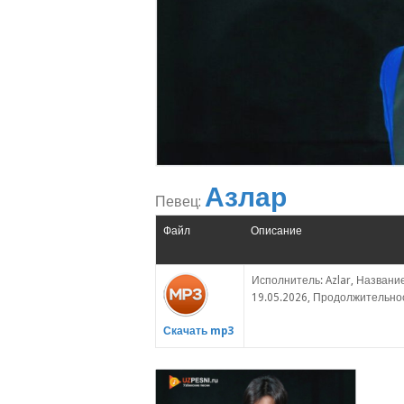
Азлар
Певец:
Файл
Описание
Исполнитель: Azlar, Название
19.05.2026, Продолжительност
Скачать mp3