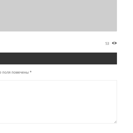
53
е поля помечены
*