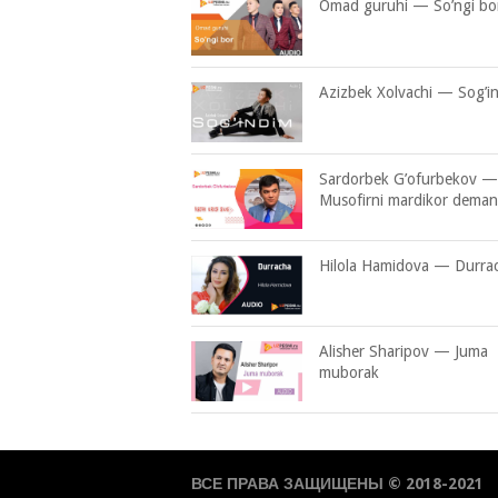
Omad guruhi — So’ngi bo
Azizbek Xolvachi — Sog’i
Sardorbek G’ofurbekov —
Musofirni mardikor dema
Hilola Hamidova — Durra
Alisher Sharipov — Juma
muborak
ВСЕ ПРАВА ЗАЩИЩЕНЫ © 2018-2021