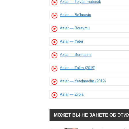
Azlar — To’ylar muborak
Azlar — Bo’lmasin
Azlar — Boraymu
Azlar — Yeter
Azlar — Bormanmi
Azlar — Zalim (2019)
Azlar — Yetolmadim (2019)
Azlar — Zilola
МОЖЕТ ВЫ НЕ ЗАНЕТЕ ОБ ЭТИ