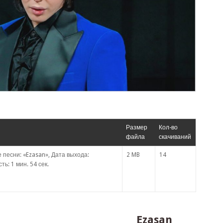
Размер
Кол-во
файла
скачиваний
 песни: «Ezasan», Дата выхода:
2 MB
14
ь: 1 мин. 54 сек.
Ezasan