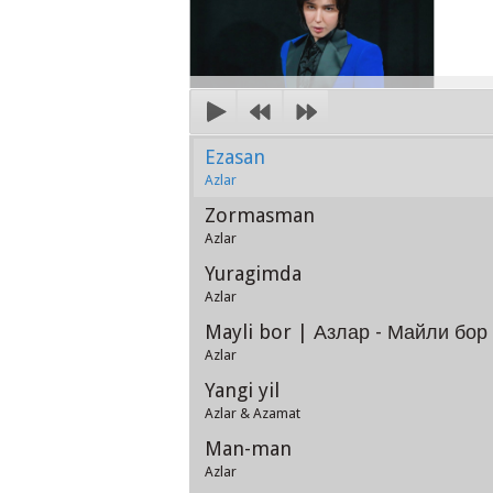
Ezasan
Azlar
Zormasman
Azlar
Yuragimda
Azlar
Mayli bor | Азлар - Майли бор
Azlar
Yangi yil
Azlar & Azamat
Man-man
Azlar