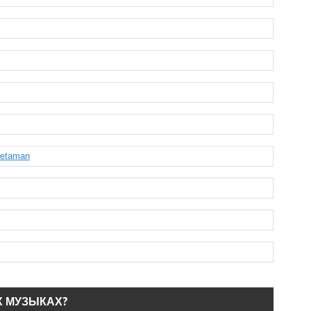
Ketaman
Х МУЗЫКАХ?