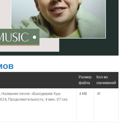
мов
Размер
Кол-во
файла
скачиваний
, Название песни: «Баходирим Хуш
4 MB
41
024, Продолжительность: 4 мин. 07 сек.