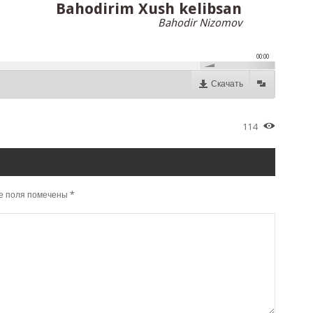
Bahodirim Xush kelibsan
Bahodir Nizomov
00:00
Скачать
114
е поля помечены
*