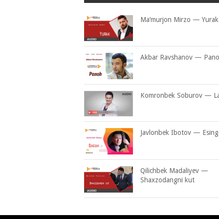
Ma’murjon Mirzo — Yurak
Akbar Ravshanov — Pan
Komronbek Soburov — La
Javlonbek Ibotov — Esin
Qilichbek Madaliyev —
Shaxzodangni kut