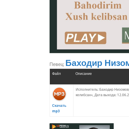
Баходир Низо
Певец:
Файл
Описание
Исполнитель: Баходир Низомов
келибсан», Дата выхода: 12.06.2
Скачать
mp3