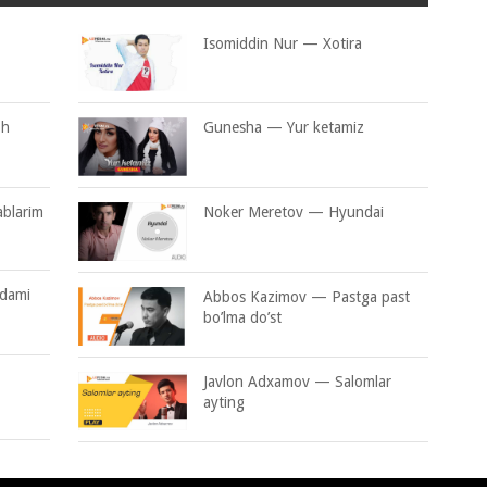
Isomiddin Nur — Xotira
oh
Gunesha — Yur ketamiz
blarim
Noker Meretov — Hyundai
gdami
Abbos Kazimov — Pastga past
bo’lma do’st
Javlon Adxamov — Salomlar
ayting