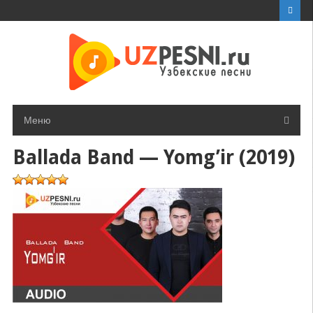
Перейти
к
контенту
Меню
Ballada Band — Yomg’ir (2019)