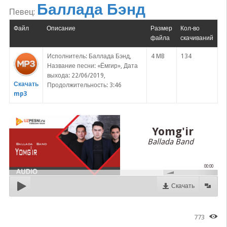
Баллада Бэнд
Певец:
Файл
Описание
Размер
Кол-во
файла
скачиваний
Исполнитель: Баллада Бэнд,
4 MB
134
Название песни: «Ёмгир», Дата
выхода: 22/06/2019,
Скачать
Продолжительность: 3:46
mp3
Yomg'ir
Ballada Band
00:00
Скачать
773