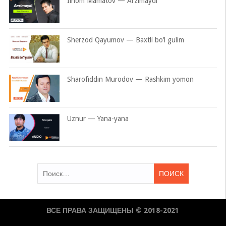
Ilhom Mamatov — Arzimaydi
Sherzod Qayumov — Baxtli bo’l gulim
Sharofiddin Murodov — Rashkim yomon
Uznur — Yana-yana
Найти:
ВСЕ ПРАВА ЗАЩИЩЕНЫ © 2018-2021