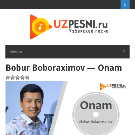
Перейти
к
контенту
Меню
Bobur Boboraximov — Onam