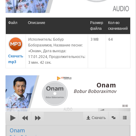
Файл
Описание
Размер
Кол-во
файла
скачиваний
Исполнитель: Бобур
3 MB
64
Боборахимов, Название песни:
«Онам», Дата выхода:
Скачать
17.01.2024, Продолжительность:
mp3
3 мин. 42 сек.
Onam
Bobur Boboraximov
00:00
Скачать
Onam