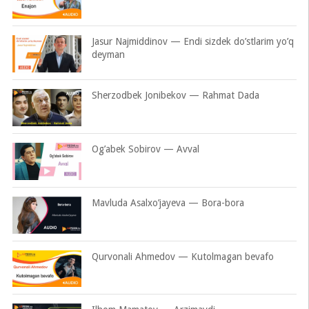
Jasur Najmiddinov — Endi sizdek do’stlarim yo’q
deyman
Sherzodbek Jonibekov — Rahmat Dada
Og’abek Sobirov — Avval
Mavluda Asalxo’jayeva — Bora-bora
Qurvonali Ahmedov — Kutolmagan bevafo