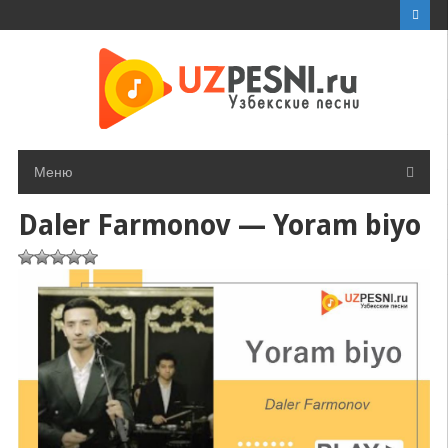
Перейти
к
контенту
Меню
Daler Farmonov — Yoram biyo