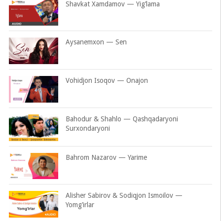
Shavkat Xamdamov — Yig’lama
Aysanemxon — Sen
Vohidjon Isoqov — Onajon
Bahodur & Shahlo — Qashqadaryoni
Surxondaryoni
Bahrom Nazarov — Yarime
Alisher Sabirov & Sodiqjon Ismoilov —
Yomg’irlar