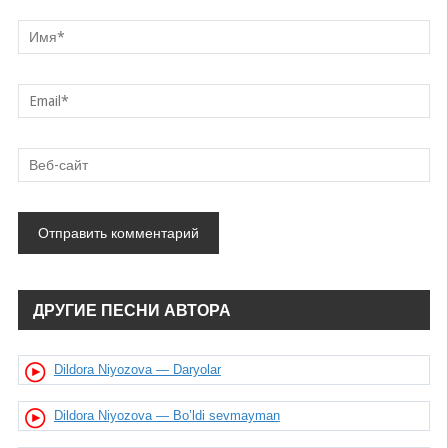
ДРУГИЕ ПЕСНИ АВТОРА
Dildora Niyozova — Daryolar
Dildora Niyozova — Bo’ldi sevmayman