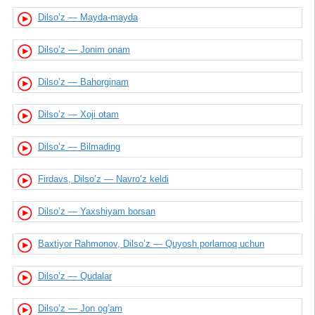
Dilso’z — Mayda-mayda
Dilso’z — Jonim onam
Dilso’z — Bahorginam
Dilso’z — Xoji otam
Dilso’z — Bilmading
Firdavs, Dilso’z — Navro’z keldi
Dilso’z — Yaxshiyam borsan
Baxtiyor Rahmonov, Dilso’z — Quyosh porlamoq uchun
Dilso’z — Qudalar
Dilso’z — Jon og’am