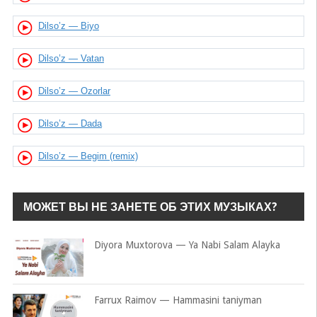
Dilso’z — Biyo
Dilso’z — Vatan
Dilso’z — Ozorlar
Dilso’z — Dada
Dilso’z — Begim (remix)
МОЖЕТ ВЫ НЕ ЗАНЕТЕ ОБ ЭТИХ МУЗЫКАХ?
Diyora Muxtorova — Ya Nabi Salam Alayka
Farrux Raimov — Hammasini taniyman