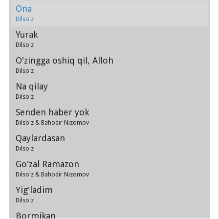
Ona
Dilso'z
Yurak
Dilso'z
O'zingga oshiq qil, Alloh
Dilso'z
Na qilay
Dilso'z
Senden haber yok
Dilso'z & Bahodir Nizomov
Qaylardasan
Dilso'z
Go'zal Ramazon
Dilso'z & Bahodir Nizomov
Yig'ladim
Dilso'z
Bormikan