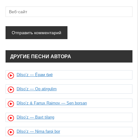
ДРУГИЕ ПЕСНИ АВТОРА
Dilso’z — Ёрам биё
Dilso’z — Oq atirgulim
Dilso’z & Farrux Raimov — Sen borsan
Dilso’z — Baxt tilang
Dilso’z — Nima farqi bor