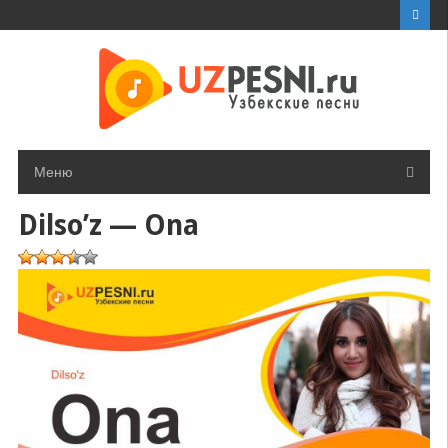
Перейти
к
контенту
Меню
Dilso’z — Ona