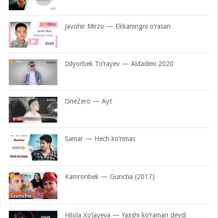
Javohir Mirzo — Ekkaningni o’rasan
Dilyorbek To’rayev — Aldadimi 2020
OneZero — Ayt
Samar — Hech ko’nmas
Kamronbek — Guncha (2017)
Hilola Xo’jayeva — Yaxshi ko’raman deydi