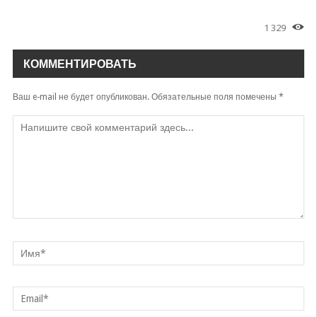
Dilso'z
1 329
Ketarkan
Dilso'z
КОММЕНТИРОВАТЬ
Arzimni
Dilsoz
Ваш e-mail не будет опубликован.
Обязательные поля помечены
*
Kelmading
Dilso'z
Yigit Boshi Egilmasin
Dilsoz
Dugonalar
Gulasal Abdullayeva & Ruhshona & Dilsoz
Dugonalar
Dilsoz
Siz yoqqansiz
Dilsoz