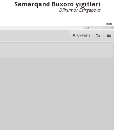
Samarqand Buxoro yigitlari
Dilxumor Esirgapova
00:00
Скачать