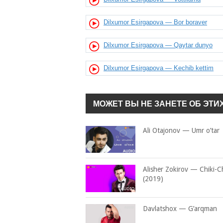
Dilxumor Esirgapova — Bor boraver
Dilxumor Esirgapova — Qaytar dunyo
Dilxumor Esirgapova — Kechib kettim
МОЖЕТ ВЫ НЕ ЗАНЕТЕ ОБ ЭТИ
Ali Otajonov — Umr o’tar
Alisher Zokirov — Chiki-Ch
(2019)
Davlatshox — G’arqman