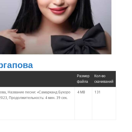
ргапова
Размер
Кол-во
файла
скачиваний
ова, Название песни: «Самарканд Бухоро
4 MB
131
2023, Продолжительность: 4 мин. 39 сек.