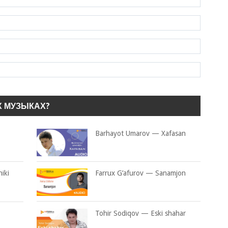
Х МУЗЫКАХ?
Barhayot Umarov — Xafasan
iki
Farrux G’afurov — Sanamjon
Tohir Sodiqov — Eski shahar