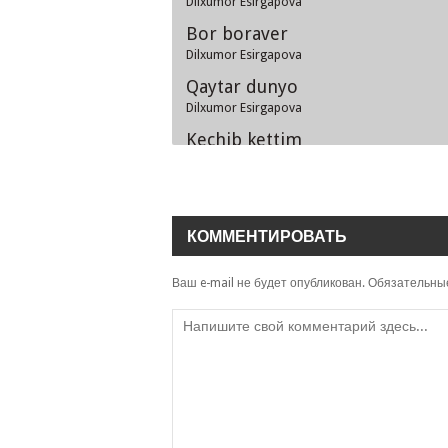
Dilxumor Esirgapova
Bor boraver
Dilxumor Esirgapova
Qaytar dunyo
Dilxumor Esirgapova
Kechib kettim
Dilxumor Esirgapova
O'zbegim
Dilxumor Esirgapova
КОММЕНТИРОВАТЬ
Ваш e-mail не будет опубликован.
Обязательны