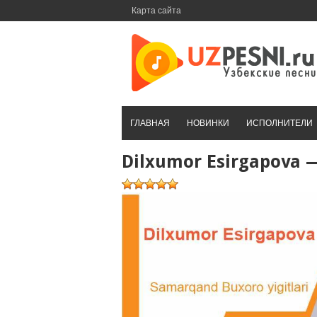
Перейти
Карта сайта
к
контенту
ГЛАВНАЯ
НОВИНКИ
ИСПОЛНИТЕЛИ
Dilxumor Esirgapova —