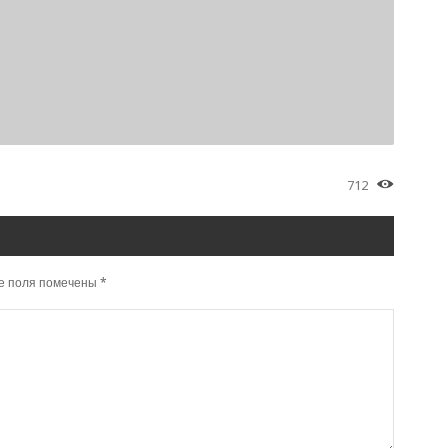
712
е поля помечены
*