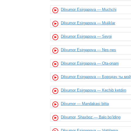
Dilxumor Esirgapova — Muchchi
Dilxumor Esirgapova — Mujiklar
Dilxumor Esirgapova — Sevgi
Dilxumor Esirgapova — Nes-nes
Dilxumor Esirgapova — Ota-onam
Dilxumor Esirgapova — Бородач ты мой
Dilxumor Esirgapova — Kechib ketdim
Dilxumor — Mandakasi bitta
Dilxumor, Shaxboz — Balo bo’lding
Dilxumor Esirgapova — Vottilama