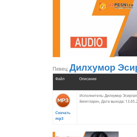
Дилхумор Эси
Певец:
Файл
Описание
Исполнитель: Дилхумор Эсиргап
йигитлари», Дата выхода: 13.05.
Скачать
mp3