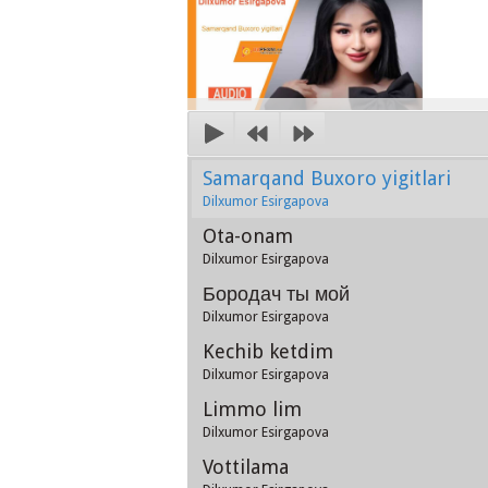
Samarqand Buxoro yigitlari
Dilxumor Esirgapova
Ota-onam
Dilxumor Esirgapova
Бородач ты мой
Dilxumor Esirgapova
Kechib ketdim
Dilxumor Esirgapova
Limmo lim
Dilxumor Esirgapova
Vottilama