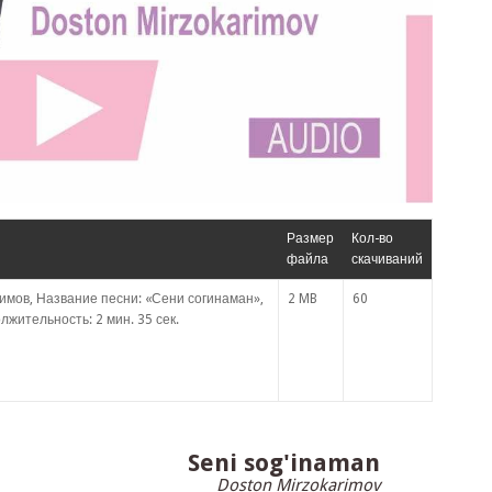
Размер
Кол-во
файла
скачиваний
имов, Название песни: «Сени согинаман»,
2 MB
60
лжительность: 2 мин. 35 сек.
Seni sog'inaman
Doston Mirzokarimov