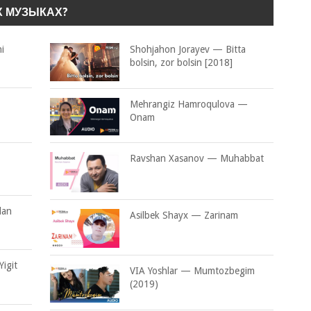
Х МУЗЫКАХ?
i
Shohjahon Jorayev — Bitta
bolsin, zor bolsin [2018]
Mehrangiz Hamroqulova —
Onam
Ravshan Xasanov — Muhabbat
lan
Asilbek Shayx — Zarinam
igit
VIA Yoshlar — Mumtozbegim
(2019)