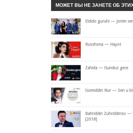
МОЖЕТ ВЫ НЕ ЗАНЕТЕ ОБ ЭТИ
Eldido guruhi — Jonim sen
Ruxshona — Hayot
Zahida — Gunduz gece
Isomiddin Nur — Sen u bi
Bahriddin Zuhriddinov — Y
[2018]