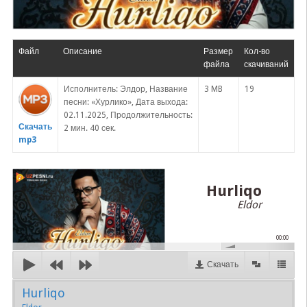
Файл
Описание
Размер
Кол-во
файла
скачиваний
Исполнитель: Элдор, Название
3 MB
19
песни: «Хурлико», Дата выхода:
02.11.2025, Продолжительность:
Скачать
2 мин. 40 сек.
mp3
Hurliqo
Eldor
00:00
Скачать
Hurliqo