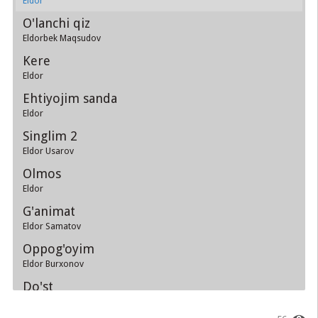
Eldor
O'lanchi qiz
Eldorbek Maqsudov
Kere
Eldor
Ehtiyojim sanda
Eldor
Singlim 2
Eldor Usarov
Olmos
Eldor
G'animat
Eldor Samatov
Oppog'oyim
Eldor Burxonov
Do'st
Eldor Usarov