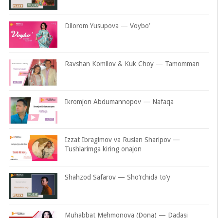
Dilorom Yusupova — Voybo’
Ravshan Komilov & Kuk Choy — Tamomman
Ikromjon Abdumannopov — Nafaqa
Izzat Ibragimov va Ruslan Sharipov —
Tushlarimga kiring onajon
Shahzod Safarov — Sho’rchida to’y
Muhabbat Mehmonova (Dona) — Dadasi