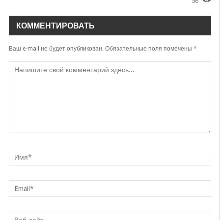
56
O'zingdan qolma ekan
Eldorbek Hakimov
КОММЕНТИРОВАТЬ
Yolg'on
Eldorbek Komilov
Ваш e-mail не будет опубликован.
Обязательные поля помечены
*
Ona
Eldor Usarov