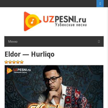
Перейти
к
контенту
Меню
Eldor — Hurliqo