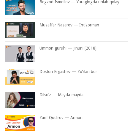
Begzod Ismoilov — Yuragingda uhlab qolay
Muzaffar Nazarov — Intizorman
Ummon guruhi — Jinuni [2018]
Doston Ergashev — Zo’rlari bor
Dilso’z — Mayda-mayda
Zarif Qodirov — Armon