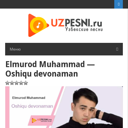
Перейти
к
контенту
Меню
Elmurod Muhammad —
Oshiqu devonaman