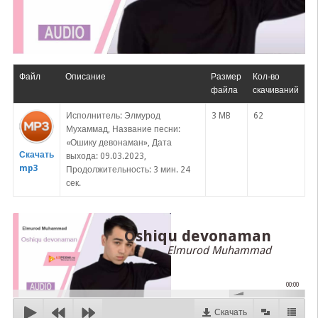
Файл
Описание
Размер
Кол-во
файла
скачиваний
Исполнитель: Элмурод
3 MB
62
Мухаммад, Название песни:
«Ошику девонаман», Дата
Скачать
выхода: 09.03.2023,
mp3
Продолжительность: 3 мин. 24
сек.
Oshiqu devonaman
Elmurod Muhammad
00:00
Скачать