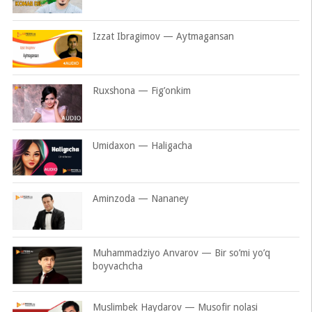
Izzat Ibragimov — Aytmagansan
Ruxshona — Fig’onkim
Umidaxon — Haligacha
Aminzoda — Nananey
Muhammadziyo Anvarov — Bir so’mi yo’q
boyvachcha
Muslimbek Haydarov — Musofir nolasi