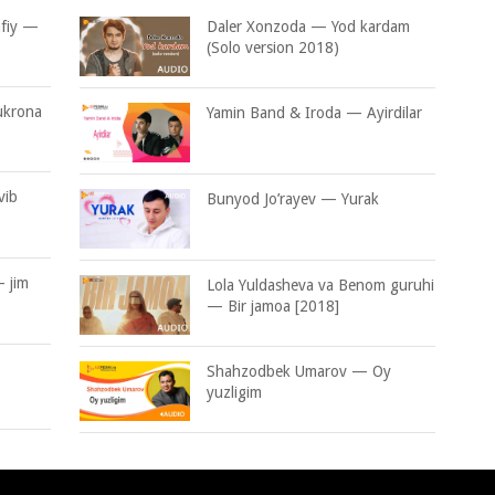
afiy —
Daler Xonzoda — Yod kardam
(Solo version 2018)
ukrona
Yamin Band & Iroda — Ayirdilar
vib
Bunyod Jo’rayev — Yurak
 jim
Lola Yuldasheva va Benom guruhi
— Bir jamoa [2018]
Shahzodbek Umarov — Oy
yuzligim