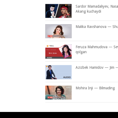
Sardor Mamadaliyev, Nas
Akang kuchaydi
Malika Ravshanova — Sh
Feruza Mahmudova — Se
qolgan
Azizbek Hamidov — Jim —
Mohira Inji — Bilmading