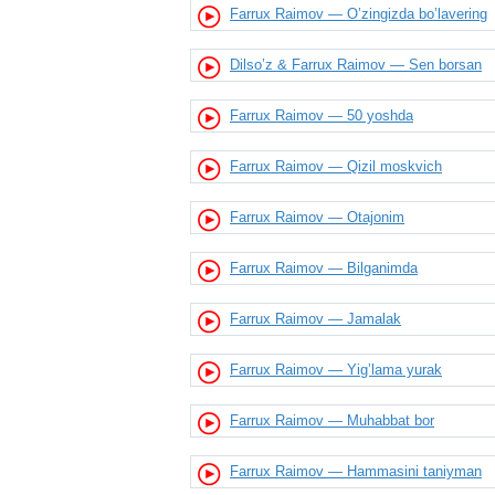
Farrux Raimov — O’zingizda bo’lavering
Dilso’z & Farrux Raimov — Sen borsan
Farrux Raimov — 50 yoshda
Farrux Raimov — Qizil moskvich
Farrux Raimov — Otajonim
Farrux Raimov — Bilganimda
Farrux Raimov — Jamalak
Farrux Raimov — Yig’lama yurak
Farrux Raimov — Muhabbat bor
Farrux Raimov — Hammasini taniyman