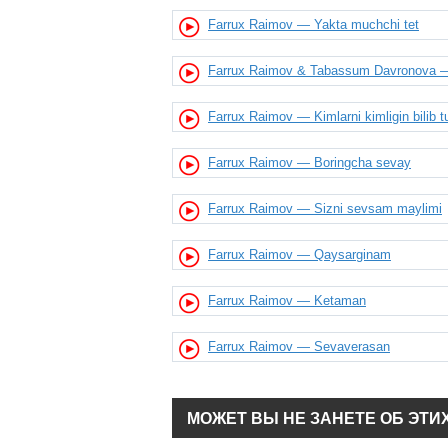
Farrux Raimov — Yakta muchchi tet
Farrux Raimov & Tabassum Davronova
Farrux Raimov — Kimlarni kimligin bilib 
Farrux Raimov — Boringcha sevay
Farrux Raimov — Sizni sevsam maylimi
Farrux Raimov — Qaysarginam
Farrux Raimov — Ketaman
Farrux Raimov — Sevaverasan
МОЖЕТ ВЫ НЕ ЗАНЕТЕ ОБ ЭТИ