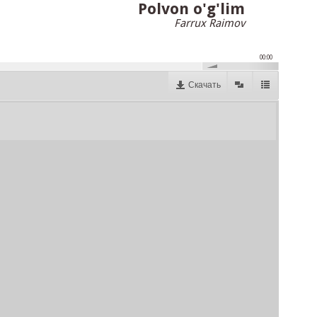
Polvon o'g'lim
Farrux Raimov
00:00
Скачать