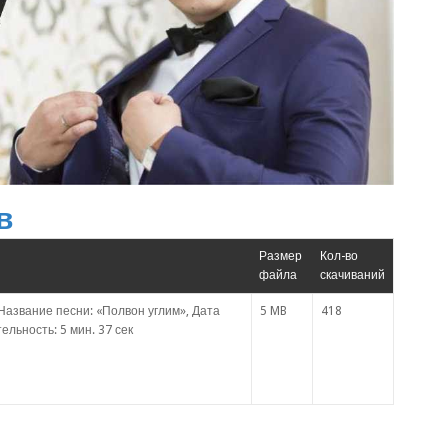
в
Размер
Кол-во
файла
скачиваний
Название песни: «Полвон углим», Дата
5 MB
418
ельность: 5 мин. 37 сек