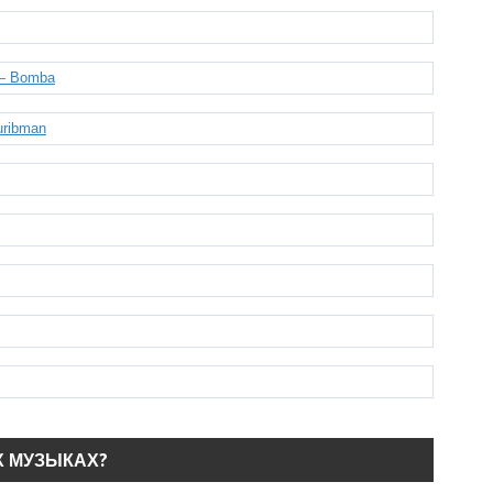
 — Bomba
turibman
Х МУЗЫКАХ?