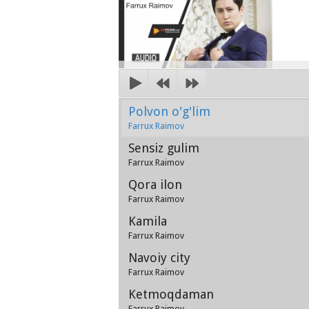
Polvon o'g'lim
Farrux Raimov
Sensiz gulim
Farrux Raimov
Qora ilon
Farrux Raimov
Kamila
Farrux Raimov
Navoiy city
Farrux Raimov
Ketmoqdaman
Farrux Raimov