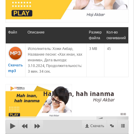
Файл
Описание
Размер
Кол-во
файла
скачиваний
Исполнитель: Хожи Акбар,
3 MB
45
Название песни: «Хах инан, хах
инанма», Дата выхода:
Скачать
3.10.2024, Продолжительность:
mp3
3 мин. 34 сек.
Hah inan, hah inanma
Hoji Akbar
00:00
Скачать