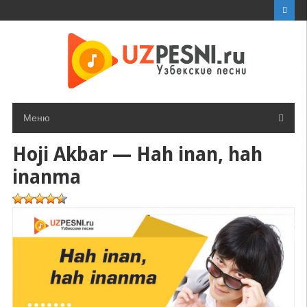
Перейти
к
контенту
Меню
Hoji Akbar — Hah inan, hah
inanma