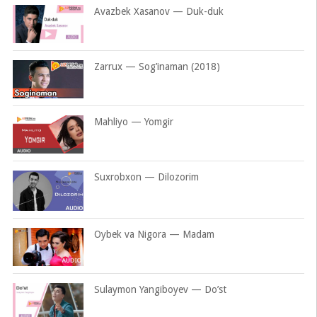
Avazbek Xasanov — Duk-duk
Zarrux — Sog’inaman (2018)
Mahliyo — Yomgir
Suxrobxon — Dilozorim
Oybek va Nigora — Madam
Sulaymon Yangiboyev — Do’st