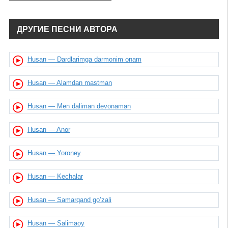
ДРУГИЕ ПЕСНИ АВТОРА
Husan — Dardlarimga darmonim onam
Husan — Alamdan mastman
Husan — Men daliman devonaman
Husan — Anor
Husan — Yoroney
Husan — Kechalar
Husan — Samarqand go’zali
Husan — Salimaoy