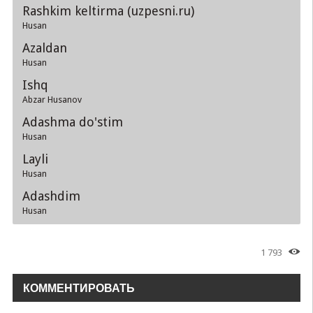
Rashkim keltirma (uzpesni.ru)
Husan
Azaldan
Husan
Ishq
Abzar Husanov
Adashma do'stim
Husan
Layli
Husan
Adashdim
Husan
1 793
КОММЕНТИРОВАТЬ