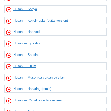
Husan — Sofiya
Husan — Ko’rolmaslar (guitar version)
Husan — Naravad
Husan — Ey sabo
Husan — Sangina
Husan — Gulim
Husan — Musofirda yurgan do’stlarim
Husan — Nazaring (remix)
Husan — O’zbekiston farzandiman