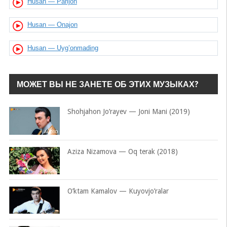
Husan — Parijon
Husan — Onajon
Husan — Uyg’onmading
МОЖЕТ ВЫ НЕ ЗАНЕТЕ ОБ ЭТИХ МУЗЫКАХ?
Shohjahon Jo’rayev — Joni Mani (2019)
Aziza Nizamova — Oq terak (2018)
O’ktam Kamalov — Kuyovjo’ralar