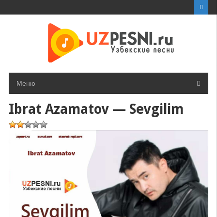
Перейти
к
контенту
Меню
Ibrat Azamatov — Sevgilim