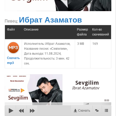
Ибрат Азаматов
Певец:
Файл
Описание
Размер
Кол-во
файла
скачиваний
Исполнитель: Ибрат Азаматов,
3 MB
169
Название песни: «Севгилим»,
Дата выхода: 11.08.2024,
Скачать
Продолжительность: 3 мин. 42
mp3
сек.
Sevgilim
Ibrat Azamatov
00:00
Скачать