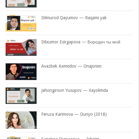
Dilmurod Qayumov — Raqami yak
Dilxumor Esirgapova — Бородач ты мой
Avazbek Axmedov — Onajonim
Jahongirxon Yusupov — Xayolimda
Feruza Karimova — Dunyo (2018)
Sarvinoz Quryazova — Ishqim