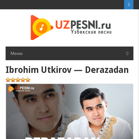
Перейти
к
контенту
Меню
Ibrohim Utkirov — Derazadan