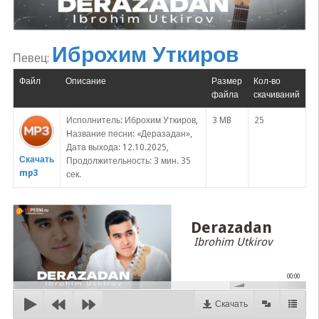
Иброхим Уткиров
Певец:
Файл
Описание
Размер
Кол-во
файла
скачиваний
Исполнитель: Иброхим Уткиров,
3 MB
25
Название песни: «Деразадан»,
Дата выхода: 12.10.2025,
Скачать
Продолжительность: 3 мин. 35
mp3
сек.
Derazadan
Ibrohim Utkirov
00:00
Скачать