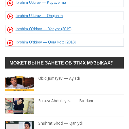
Ibrohim Utkirov — Kuyaverma
Ibrohim Utkirov — Onajonim
Ibrohim O’tkirov — Yor-yor (2019)
Ibrohim O’tkirov — Qora ko’z [2018]
МОЖЕТ ВЫ НЕ ЗАНЕТЕ ОБ ЭТИХ МУЗЫКАХ?
Obid Jumayev — Ayladi
Feruza Abdullayeva — Faridam
Shuhrat Shod — Qaniydi