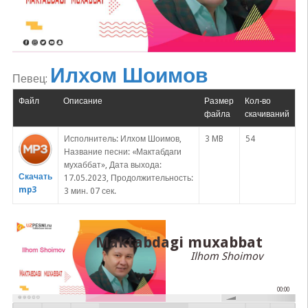
Илхом Шоимов
Певец:
Файл
Описание
Размер
Кол-во
файла
скачиваний
Исполнитель: Илхом Шоимов,
3 MB
54
Название песни: «Мактабдаги
мухаббат», Дата выхода:
Скачать
17.05.2023, Продолжительность:
mp3
3 мин. 07 сек.
Maktabdagi muxabbat
Ilhom Shoimov
00:00