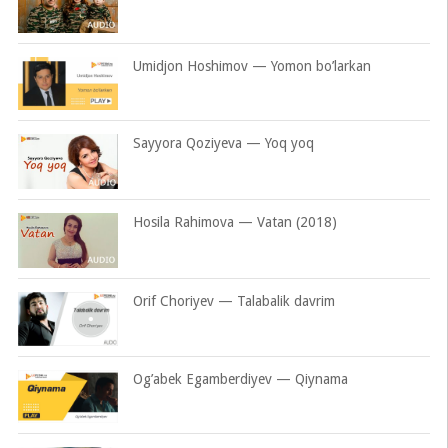
Umidjon Hoshimov — Yomon bo’larkan
Sayyora Qoziyeva — Yoq yoq
Hosila Rahimova — Vatan (2018)
Orif Choriyev — Talabalik davrim
Og’abek Egamberdiyev — Qiynama