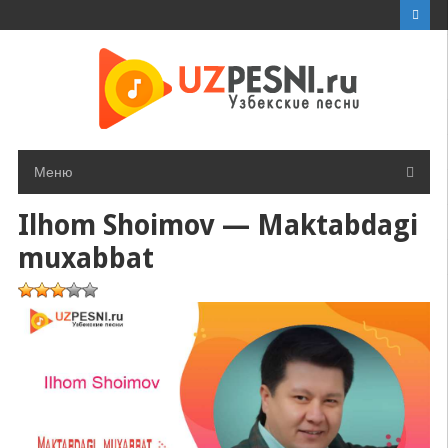
Перейти
к
контенту
Меню
Ilhom Shoimov — Maktabdagi
muxabbat