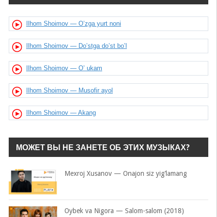
Ilhom Shoimov — O’zga yurt noni
Ilhom Shoimov — Do’stga do’st bo’l
Ilhom Shoimov — O’ ukam
Ilhom Shoimov — Musofir ayol
Ilhom Shoimov — Akang
МОЖЕТ ВЫ НЕ ЗАНЕТЕ ОБ ЭТИХ МУЗЫКАХ?
Mexroj Xusanov — Onajon siz yig’lamang
Oybek va Nigora — Salom-salom (2018)