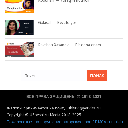
Abduhalil — Yuragim notinch
Gulasal — Bevafo yor
Ravshan Xasanov — Bir dona onam
Найти:
ВСЕ ПРАВА ЗАЩИЩЕНЫ © 2018-2021
Жалобы принимается на почту: uhkino@yandex.ru
Copyright © UZpesni.ru Media 2018-2025
Пожаловаться на нарушение авторских прав / DMCA complain