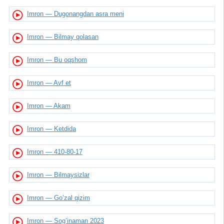
Imron — Dugonangdan asra meni
Imron — Bilmay qolasan
Imron — Bu oqshom
Imron — Avf et
Imron — Akam
Imron — Ketdida
Imron — 410-80-17
Imron — Bilmaysizlar
Imron — Go’zal qizim
Imron — Sog’inaman 2023