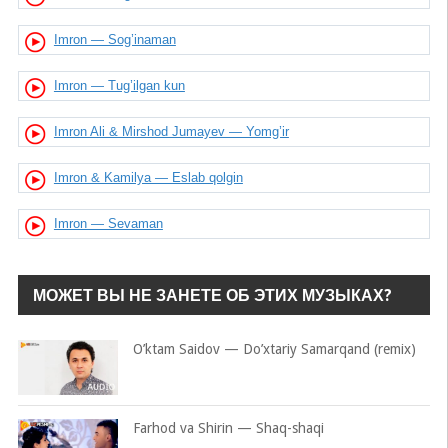
Imron — Sog’inaman
Imron — Tug’ilgan kun
Imron Ali & Mirshod Jumayev — Yomg’ir
Imron & Kamilya — Eslab qolgin
Imron — Sevaman
МОЖЕТ ВЫ НЕ ЗАНЕТЕ ОБ ЭТИХ МУЗЫКАХ?
O’ktam Saidov — Do’xtariy Samarqand (remix)
Farhod va Shirin — Shaq-shaqi