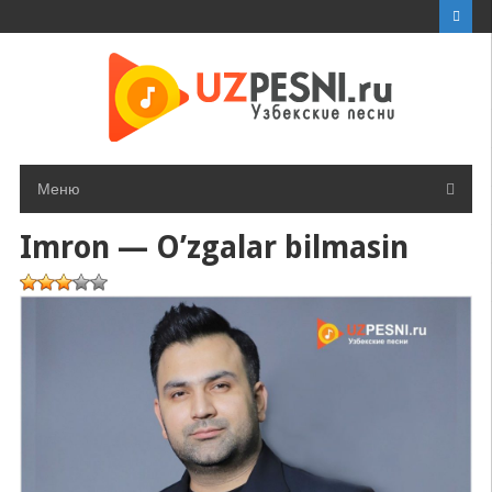
Перейти
к
контенту
Меню
Imron — O’zgalar bilmasin