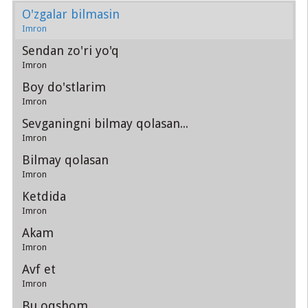
O'zgalar bilmasin
Imron
Sendan zo'ri yo'q
Imron
Boy do'stlarim
Imron
Sevganingni bilmay qolasan...
Imron
Bilmay qolasan
Imron
Ketdida
Imron
Akam
Imron
Avf et
Imron
Bu oqshom