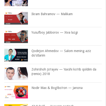
Ikram Bahramov — Malikam
Yusufboy Jabborov — Xiva lazgi
Qodirjon Ahmedov — Salom mening aziz
do’stlarim
Zohirshoh Jo’rayev — Yaxshi ko’rib qoldim da
(remix) 2018
Nodir Max & Bog’ibo’ron — Janona