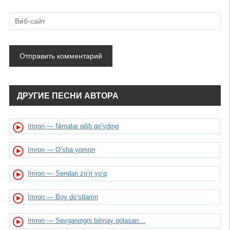
ДРУГИЕ ПЕСНИ АВТОРА
Imron — Nimalar qilib qo’yding
Imron — O’sha yomon
Imron — Sendan zo’ri yo’q
Imron — Boy do’stlarim
Imron — Sevganingni bilmay qolasan…