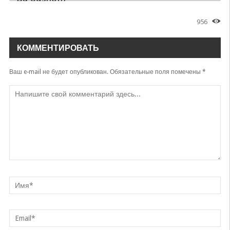
Imron
956
Bilmaysizlar
Imron
КОММЕНТИРОВАТЬ
Go'zal qizim
Imron
Ваш e-mail не будет опубликован.
Обязательные поля помечены
*
Sog'inaman
Imron
Sog’inaman
Imron
Esla meni
Imron Ali