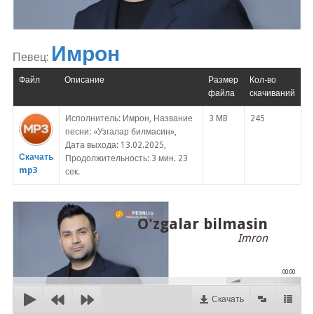
Имрон
Певец:
Файл
Описание
Размер
Кол-во
файла
скачиваний
Исполнитель: Имрон, Название
3 MB
245
песни: «Узгалар билмасин»,
Дата выхода: 13.02.2025,
Скачать
Продолжительность: 3 мин. 23
mp3
сек.
O'zgalar bilmasin
Imron
00:00
Скачать