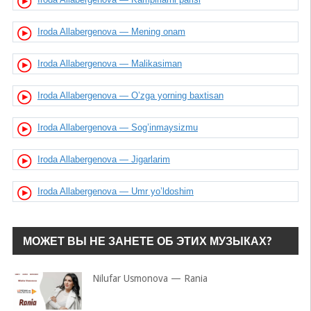
Iroda Allabergenova — Mening onam
Iroda Allabergenova — Malikasiman
Iroda Allabergenova — O’zga yorning baxtisan
Iroda Allabergenova — Sog’inmaysizmu
Iroda Allabergenova — Jigarlarim
Iroda Allabergenova — Umr yo’ldoshim
МОЖЕТ ВЫ НЕ ЗАНЕТЕ ОБ ЭТИХ МУЗЫКАХ?
Nilufar Usmonova — Rania