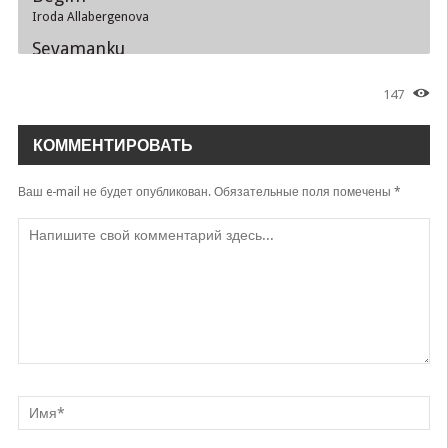
Iroda Allabergenova
Sevamanku
Iroda Allabergenova
147
Kampirlarni parisi
Iroda Allabergenova
КОММЕНТИРОВАТЬ
Mening onam
Iroda Allabergenova
Ваш e-mail не будет опубликован.
Обязательные поля помечены
*
Malikasiman
Iroda Allabergenova