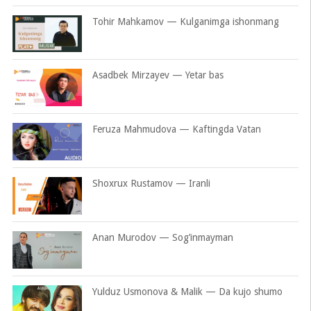
Tohir Mahkamov — Kulganimga ishonmang
Asadbek Mirzayev — Yetar bas
Feruza Mahmudova — Kaftingda Vatan
Shoxrux Rustamov — Iranli
Anan Murodov — Sog’inmayman
Yulduz Usmonova & Malik — Da kujo shumo