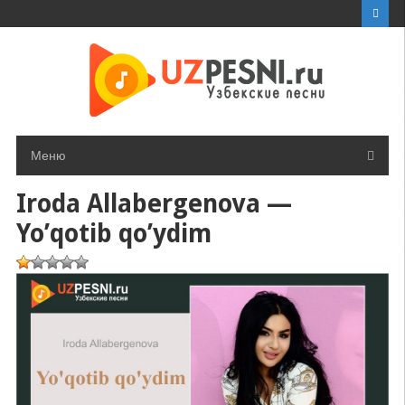
Перейти
к
контенту
Меню
Iroda Allabergenova —
Yo’qotib qo’ydim