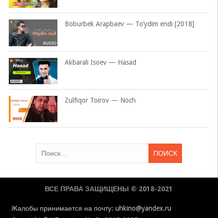
Boburbek Arapbaev — To’ydim endi [2018]
Akbarali Isoev — Hasad
Zulfiqor Toirov — Noch
Найти:
ВСЕ ПРАВА ЗАЩИЩЕНЫ © 2018-2021
Жалобы принимается на почту: uhkino@yandex.ru