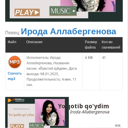
Ирода Аллабергенова
Певец:
Файл
Описание
Размер
Кол-во
файла
скачиваний
Исполнитель: Ирода
6 MB
41
Аллабергенова, Название
песни: «Йукотиб куйдим», Дата
Скачать
выхода: 08.01.2025,
mp3
Продолжительность: 4 мин. 11
сек.
Yo'qotib qo'ydim
Iroda Allabergenova
00:00