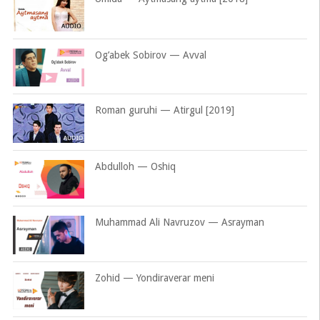
Og’abek Sobirov — Avval
Roman guruhi — Atirgul [2019]
Abdulloh — Oshiq
Muhammad Ali Navruzov — Asrayman
Zohid — Yondiraverar meni