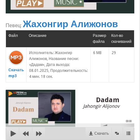
Жахонгир Алижонов
Певец:
Файл
Описание
Размер
Кол-во
файла
скачиваний
Исполнитель: Жахонгир
6 MB
29
Алижонов, Название песни:
«Дадам», Дата выхода:
Скачать
08.01.2025, Продолжительность:
mp3
4 мин. 18 сек.
Dadam
Jahongir Alijonov
00:00
Скачать