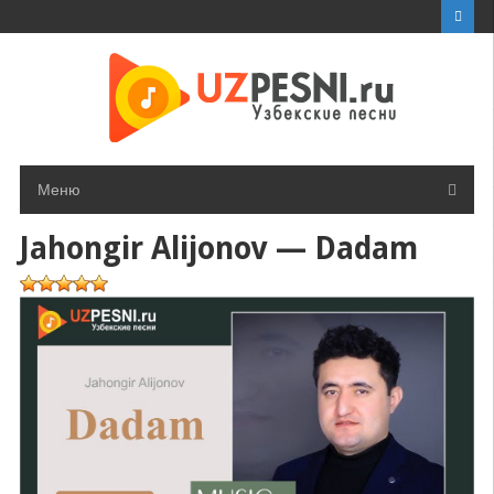
Перейти
к
контенту
Меню
Jahongir Alijonov — Dadam