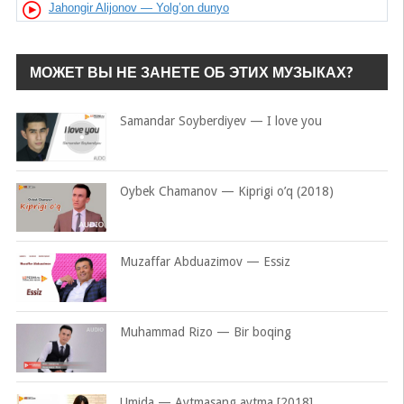
Jahongir Alijonov — Yolg’on dunyo
МОЖЕТ ВЫ НЕ ЗАНЕТЕ ОБ ЭТИХ МУЗЫКАХ?
Samandar Soyberdiyev — I love you
Oybek Chamanov — Kiprigi o’q (2018)
Muzaffar Abduazimov — Essiz
Muhammad Rizo — Bir boqing
Umida — Aytmasang aytma [2018]