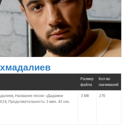
хмадалиев
Размер
Кол-во
файла
скачиваний
далиев, Название песни: «Дадамни
3 MB
270
024, Продолжительность: 3 мин. 43 сек.