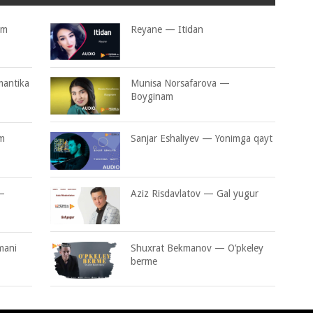
om
Reyane — Itidan
antika
Munisa Norsafarova —
Boyginam
m
Sanjar Eshaliyev — Yonimga qayt
—
Aziz Risdavlatov — Gal yugur
mani
Shuxrat Bekmanov — O’pkeley
berme