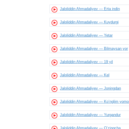
Jaloliddin Ahmadaliyev
Jaloliddin Ahmadaliyev — Erta indin
O'zim
Jaloliddin Ahmadaliyev
Jaloliddin Ahmadaliyev — Kuydurgi
Bahor chog'i
Jaloliddin Ahmadaliyev
Jaloliddin Ahmadaliyev — Yetar
Hudojon
Jaloliddin Ahmadaliyev
Jaloliddin Ahmadaliyev — Bilmaysan yor
Xoqon yagona
Jaloliddin Ahmadaliyev — 19 yil
Jaloliddin Ahmadaliyev
Ketavering yalinmayman
Jaloliddin Ahmadaliyev — Kel
Jaloliddin Ahmadaliyev
Hudoyimga solib qo'ydim
Jaloliddin Ahmadaliyev — Joningdan
Jaloliddin Ahmadaliyev
Sevmagan qizlar
Jaloliddin Ahmadaliyev — Ko’nglim yomon
Jaloliddin Ahmadaliyev
Jaloliddin Ahmadaliyev — Yurgandur
Ona nolasi
Jaloliddin Ahmadaliyev
Jaloliddin Ahmadaliyev — O’zingcha