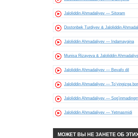
Jaloliddin Ahmadaliyev — Sitoram
Dostonbek Turdiyev & Jaloliddin Ahmada
Jaloliddin Ahmadaliyev — Indamaygina
Munisa Rizayeva & Jaloliddin Ahmadali
Jaloliddin Ahmadaliyev — Bevafo dil
Jaloliddin Ahmadaliyev — To’yingizga b
Jaloliddin Ahmadaliyev — Sog’inmadingm
Jaloliddin Ahmadaliyev — Yetmasmidi
МОЖЕТ ВЫ НЕ ЗАНЕТЕ ОБ ЭТИ