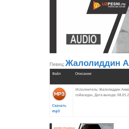
Жалолиддин А
Певец:
Файл
Описание
Исполнитель: Жалолиддин Ахма
сойасида», Дата выхода: 08.05.2
Скачать
mp3