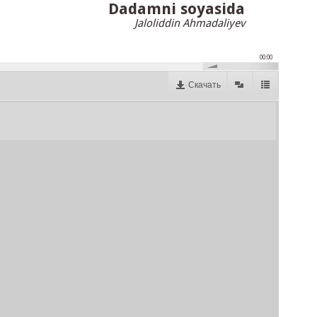
Dadamni soyasida
Jaloliddin Ahmadaliyev
00:00
Скачать