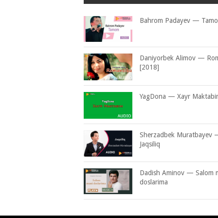
Bahrom Padayev — Tam
Daniyorbek Alimov — Rom
[2018]
YagDona — Xayr Maktabi
Sherzadbek Muratbayev 
Jaqsiliq
Dadish Aminov — Salom 
doslarima