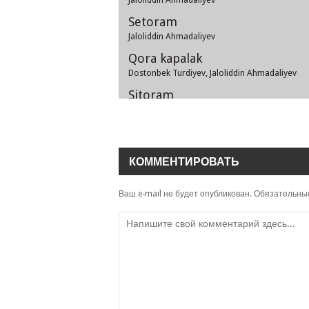
Setoram
Jaloliddin Ahmadaliyev
Qora kapalak
Dostonbek Turdiyev, Jaloliddin Ahmadaliyev
Sitoram
Jaloliddin Ahmadaliyev
O'zingcha
Jaloliddin Ahmadaliyev
КОММЕНТИРОВАТЬ
Yurgandur
Jaloliddin Ahmadaliyev
Ваш e-mail не будет опубликован.
Обязательны
Qo'qonlik
Jaloliddin Ahmadaliyev
Indamaygina (remix)
Jaloliddin Ahmadaliyev
Indamaygina
Jaloliddin Ahmadaliyev