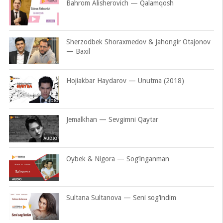
Bahrom Alisherovich — Qalamqosh
Sherzodbek Shoraxmedov & Jahongir Otajonov
— Baxil
Hojiakbar Haydarov — Unutma (2018)
Jemalkhan — Sevgimni Qaytar
Oybek & Nigora — Sog’inganman
Sultana Sultanova — Seni sog’indim