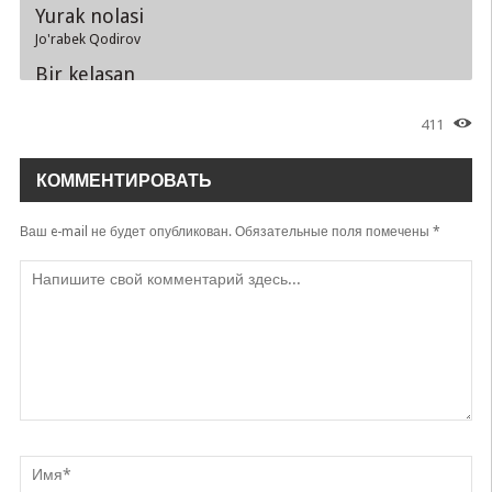
Yurak nolasi
Jo'rabek Qodirov
Bir kelasan
Jo'rabek Qodirov
411
Aldadingizmu
Jo'rabek Qodirov
КОММЕНТИРОВАТЬ
Fanatlarim zolotoy
Jo'rabek Qodirov
Ваш e-mail не будет опубликован.
Обязательные поля помечены
*