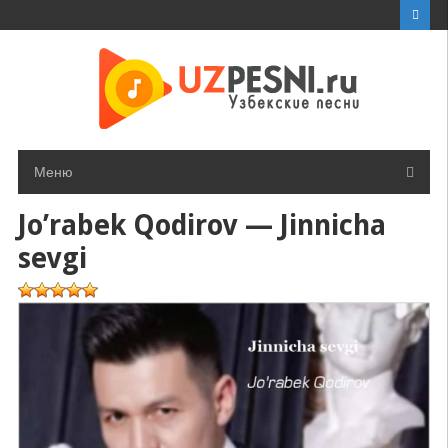
Перейти
к
контенту
Меню
Jo’rabek Qodirov — Jinnicha
sevgi