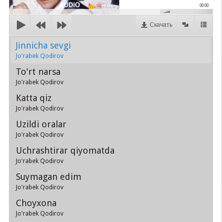
00:00
Скачать
Jinnicha sevgi
Jo'rabek Qodirov
To'rt narsa
Jo'rabek Qodirov
Katta qiz
Jo'rabek Qodirov
Uzildi oralar
Jo'rabek Qodirov
Uchrashtirar qiyomatda
Jo'rabek Qodirov
Suymagan edim
Jo'rabek Qodirov
Choyxona
Jo'rabek Qodirov