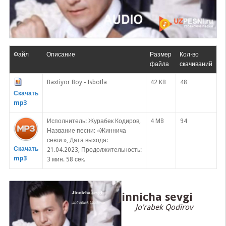
Файл
Описание
Размер
Кол-во
файла
скачиваний
Baxtiyor Boy - Isbotla
42 KB
48
Скачать
mp3
Исполнитель: Журабек Кодиров,
4 MB
94
Название песни: «Жиннича
севги », Дата выхода:
Скачать
21.04.2023, Продолжительность:
mp3
3 мин. 58 сек.
Jinnicha sevgi
Jo'rabek Qodirov